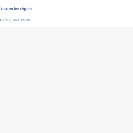
 toutes les règles
s les jeux vidéo
us choquant de Rockstar ? - Le scandale BULLY
e plus moche de Steam
du RÊVE tourne au CAUCHEMAR
pendant 8 heures
it… à tort
umiliés par un jeu vidéo
ire - Final Fantasy 8
ti un empire - Age of Empires
story DOFUS
tard, il crée l'un des pires jeux de tous les temps, MindsEye.