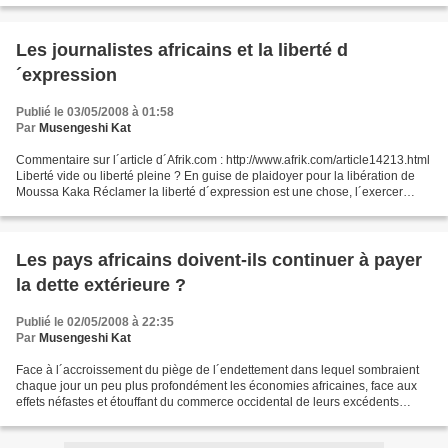
Les journalistes africains et la liberté d
´expression
Publié le 03/05/2008 à 01:58
Par
Musengeshi Kat
Commentaire sur l´article d´Afrik.com : http://www.afrik.com/article14213.html
Liberté vide ou liberté pleine ? En guise de plaidoyer pour la libération de
Moussa Kaka Réclamer la liberté d´expression est une chose, l´exercer
dans toute sa responsabilité...
Les pays africains doivent-ils continuer à payer
la dette extérieure ?
Publié le 02/05/2008 à 22:35
Par
Musengeshi Kat
Face à l´accroissement du piège de l´endettement dans lequel sombraient
chaque jour un peu plus profondément les économies africaines, face aux
effets néfastes et étouffant du commerce occidental de leurs excédents
commerciaux, et face à une écologie...