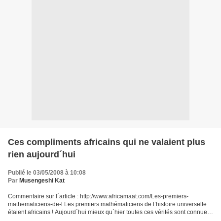
Ces compliments africains qui ne valaient plus
rien aujourd´hui
Publié le 03/05/2008 à 10:08
Par
Musengeshi Kat
Commentaire sur l´article : http://www.africamaat.com/Les-premiers-
mathematiciens-de-l Les premiers mathématiciens de l’histoire universelle
étaient africains ! Aujourd´hui mieux qu´hier toutes ces vérités sont connues,
ainsi par ailleurs que la découverte...