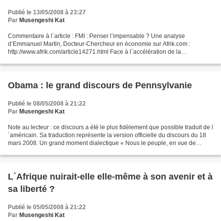
Publié le 13/05/2008 à 23:27
Par
Musengeshi Kat
Commentaire à l´article : FMI : Penser l’impensable ? Une analyse
d’Emmanuel Martin, Docteur-Chercheur en économie sur Afrik.com :
http://www.afrik.com/article14271.html Face à l´accélération de la
démocratisation des moyens de production En lisant cet...
Obama : le grand discours de Pennsylvanie
Publié le 08/05/2008 à 21:22
Par
Musengeshi Kat
Note au lecteur : ce discours a été le plus fidèlement que possible traduit de l
´américain. Sa traduction représente la version officielle du discours du 18
mars 2008. Un grand moment dialectique « Nous le peuple, en vue de
former une union plus parfaite.....
L´Afrique nuirait-elle elle-même à son avenir et à
sa liberté ?
Publié le 05/05/2008 à 21:22
Par
Musengeshi Kat