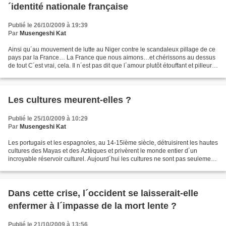
´identité nationale française
Publié le 26/10/2009 à 19:39
Par
Musengeshi Kat
Ainsi qu´au mouvement de lutte au Niger contre le scandaleux pillage de ce
pays par la France… La France que nous aimons…et chérissons au dessus
de tout C´est vrai, cela. Il n´est pas dit que l´amour plutôt étouffant et pilleur
de la France pour l´Afrique...
Les cultures meurent-elles ?
Publié le 25/10/2009 à 10:29
Par
Musengeshi Kat
Les portugais et les espagnoles, au 14-15ième siècle, détruisirent les hautes
cultures des Mayas et des Aztèques et privèrent le monde entier d´un
incroyable réservoir culturel. Aujourd´hui les cultures ne sont pas seulement
détruites par l´étrangers...
Dans cette crise, l´occident se laisserait-elle
enfermer à l´impasse de la mort lente ?
Publié le 21/10/2009 à 13:56