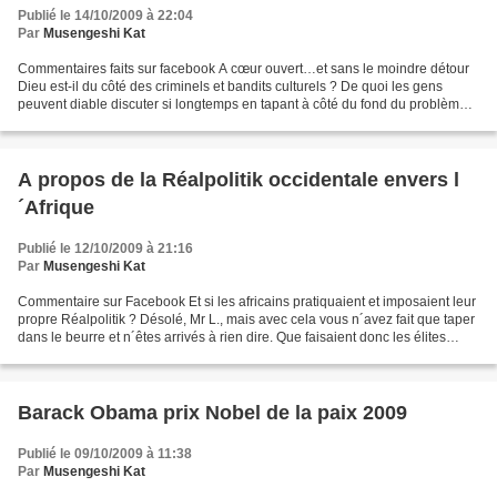
Publié le 14/10/2009 à 22:04
Par
Musengeshi Kat
Commentaires faits sur facebook A cœur ouvert…et sans le moindre détour
Dieu est-il du côté des criminels et bandits culturels ? De quoi les gens
peuvent diable discuter si longtemps en tapant à côté du fond du problèmes
? Existe-t-il réellement de Dieu...
A propos de la Réalpolitik occidentale envers l
´Afrique
Publié le 12/10/2009 à 21:16
Par
Musengeshi Kat
Commentaire sur Facebook Et si les africains pratiquaient et imposaient leur
propre Réalpolitik ? Désolé, Mr L., mais avec cela vous n´avez fait que taper
dans le beurre et n´êtes arrivés à rien dire. Que faisaient donc les élites
africaines dans tout...
Barack Obama prix Nobel de la paix 2009
Publié le 09/10/2009 à 11:38
Par
Musengeshi Kat