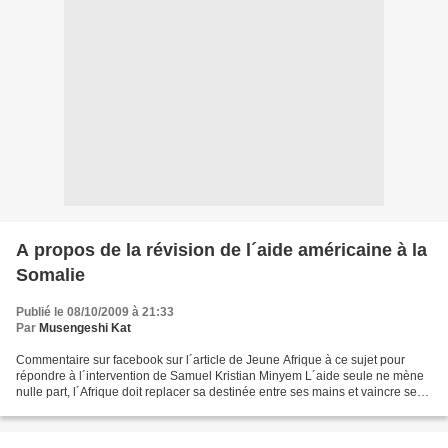
A propos de la révision de l´aide américaine à la
Somalie
Publié le 08/10/2009 à 21:33
Par
Musengeshi Kat
Commentaire sur facebook sur l´article de Jeune Afrique à ce sujet pour
répondre à l´intervention de Samuel Kristian Minyem L´aide seule ne mène
nulle part, l´Afrique doit replacer sa destinée entre ses mains et vaincre ses
contradictions ou celles-ci...