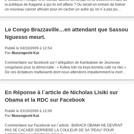
la politique de Kagame à qui ils ont affaire ? Ou serait-on entrain de tolérer
un nouveau cancer africain pour en cacher un autre qu´on n´a pas pu
soigner dans le passé ?...
Le Congo Brazzaville…en attendant que Sassou
Nguesso meurt.
Publié le 04/10/2009 à 12:54
Par
Musengeshi Kat
Commentaire sur facebook sur l´allégation de Kanikabwe de Jeunesse
congolaise pour la démocratie : « Kufwa lobi na koya komela cafe na nko »
De ces dictateurs malfaisants dont nous attendons impatiemment la mort
naturelle...nous ruinent actuellement l´avenir,...
En Réponse à l´article de Nicholas Lisiki sur
Obama et la RDC sur Facebook
Publié le 03/10/2009 à 12:09
Par
Musengeshi Kat
Commentaire sur Facebook sur l´article : BARACK OBAMA NE DEVRAIT
PAS SE CACHER DERRIERE LA COULEUR DE SA ”PEAU” POUR