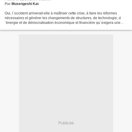
Par
Musengeshi Kat
Oui, l´occident arriverait-elle à maîtriser cette crise, à faire les réformes
nécessaires et générer les changements de structures, de technologie, d
´énergie et de démocratisation économique et financière qu´exigera une
reprise valable et durable…à la...
Publicité