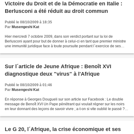
Victoire du Droit et de la Démocratie en Italie :
Berlusconi a été réduit au droit commun
Publié le 08/10/2009 à 18:35
Par
Musengeshi Kat
Hier mercredi 7 octobre 2009, dans son verdict portant sur la loi de
Berlusconi ayant pour but de donner à celui-ci en tant que premier ministre
une immunité juridique face à toute poursuite pendant l´exercice de ses
fonctions politiques, la Cour Constitutionnelle...
Sur l´article de Jeune Afrique : Benoît XVI
diagnostique deux "virus" à l'Afrique
Publié le 08/10/2009 à 01:46
Par
Musengeshi Kat
En réponse à Georges Dougueli sur son article sur Facebook : Le double
message de Benoît XVI Un Pape pénétrant qui voulait régner sur les noirs
en leur donnant des leçons de savoir vivre ; a-t-on si vite oublié le passé ?
Cessez donc de lécher le cu au...
Le G 20, l´Afrique, la crise économique et ses