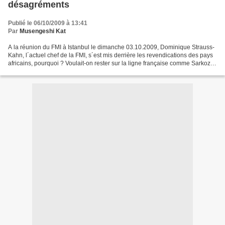
désagréments
Publié le 06/10/2009 à 13:41
Par
Musengeshi Kat
A la réunion du FMI à Istanbul le dimanche 03.10.2009, Dominique Strauss-
Kahn, l´actuel chef de la FMI, s´est mis derrière les revendications des pays
africains, pourquoi ? Voulait-on rester sur la ligne française comme Sarkozy
le dénonçait à l´ONU dernièrement...