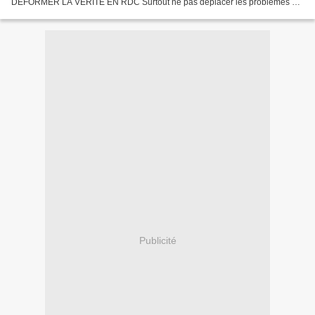
DEFORMER LA VERITE EN RDC Surtout ne pas déplacer les problèmes et
partir en guerre contre des fantômes issus de sa propre défaillance....
Publicité