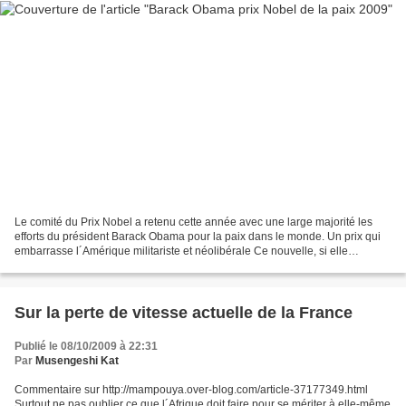
Le comité du Prix Nobel a retenu cette année avec une large majorité les
efforts du président Barack Obama pour la paix dans le monde. Un prix qui
embarrasse l´Amérique militariste et néolibérale Ce nouvelle, si elle
correspond plus au moins à la popularité...
Sur la perte de vitesse actuelle de la France
Publié le 08/10/2009 à 22:31
Par
Musengeshi Kat
Commentaire sur http://mampouya.over-blog.com/article-37177349.html
Surtout ne pas oublier ce que l´Afrique doit faire pour se mériter à elle-même