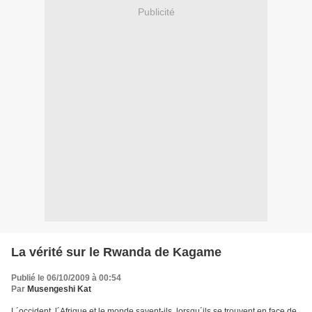
Publicité
La vérité sur le Rwanda de Kagame
Publié le 06/10/2009 à 00:54
Par
Musengeshi Kat
L´occident, l´Afrique et le monde savent-ils, lorsqu´ils se trouvent en face de