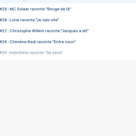
#29 : MC Solaar raconte "Bouge de là"
28 : Lorie raconte "Je vais vite"
#27 : Christophe Willem raconte "Jacques a dit"
#26 : Chimène Badi raconte "Entre nous"
#25 : Indochine raconte "3e sexe"
#24 : Zaho raconte "C'est chelou"
#23 : Patrick Bruel raconte "Au café des délices"
#22 : Kyo raconte "Le chemin"
#21 : Nolwenn Leroy raconte "Cassé"
#20 : Patrick Hernandez raconte "Born to be alive"
#19 : Lorie raconte "Près de moi"
#18 : Michael Jones raconte "A nos actes manqués" (avec Jean-Jacque