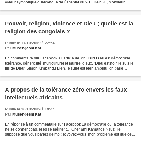
valeur symbolique quelconque de l´attentat du 9/11 Bein vu, Monsieur
Mufoncol Tshiyoyo. Ce que je reproche au...
Pouvoir, religion, violence et Dieu ; quelle est la
religion des congolais ?
Publié le 17/10/2009 à 22:54
Par
Musengeshi Kat
En commentaire sur Facebook à l´article de Mr. Lisiki Dieu est démocratie,
tolérance, générosité, multiculturel et multireligieux. "Dieu est noir, je suis le
fils de Dieu" Simon Kimbangu Bien, le sujet est bien ambigu, on parle
certainement ici de la...
A propos de la tolérance zéro envers les faux
intellectuels africains.
Publié le 16/10/2009 à 19:44
Par
Musengeshi Kat
En réponse à un commentaire sur Facebook La démocratie ou la tolérance
ne se donnent pas, elles se méritent… Cher ami Kamande Nzuzi, je
suppose que vous parlez de moi; et voyez-vous, mon problème est que ces
gens auxquels nous devons prendre des gants,selon...