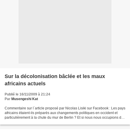
Sur la décolonisation bâclée et les maux
africains actuels
Publié le 16/11/2009 à 21:24
Par
Musengeshi Kat
Commentaire sur l´article proposé par Nicolas Lisiki sur Facebook : Les pays
africains étaient-ils préparés aux changements politiques en occident et
particulièrement à la chute du mur de Berlin ? Et si nous nous occupions d
´abord de nous-mêmes au lieu...