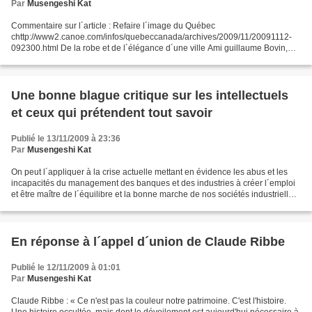
Par
Musengeshi Kat
Commentaire sur l´article : Refaire l´image du Québec
chttp://www2.canoe.com/infos/quebeccanada/archives/2009/11/20091112-
092300.html De la robe et de l´élégance d´une ville Ami guillaume Bovin,
sans me mêler du goût ou de décisions purement québécoises,...
Une bonne blague critique sur les intellectuels
et ceux qui prétendent tout savoir
Publié le 13/11/2009 à 23:36
Par
Musengeshi Kat
On peut l´appliquer à la crise actuelle mettant en évidence les abus et les
incapacités du management des banques et des industries à créer l´emploi
et être maître de l´équilibre et la bonne marche de nos sociétés industrielles
prétentieuses. Ou encore...
En réponse à l´appel d´union de Claude Ribbe
Publié le 12/11/2009 à 01:01
Par
Musengeshi Kat
Claude Ribbe : « Ce n'est pas la couleur notre patrimoine. C'est l'histoire.
Une histoire occultée, mais dont le dévoilement est aujourd'hui nécessaire à