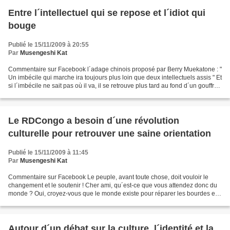
Entre l´intellectuel qui se repose et l´idiot qui
bouge
Publié le 15/11/2009 à 20:55
Par
Musengeshi Kat
Commentaire sur Facebook l´adage chinois proposé par Berry Muekatone : "
Un imbécile qui marche ira toujours plus loin que deux intellectuels assis " Et
si l´imbécile ne sait pas où il va, il se retrouve plus tard au fond d´un gouffre !
Les proverbes...
Le RDCongo a besoin d´une révolution
culturelle pour retrouver une saine orientation
Publié le 15/11/2009 à 11:45
Par
Musengeshi Kat
Commentaire sur Facebook Le peuple, avant toute chose, doit vouloir le
changement et le soutenir ! Cher ami, qu´est-ce que vous attendez donc du
monde ? Oui, croyez-vous que le monde existe pour réparer les bourdes et
les crimes sociaux de tous les peuples...
Autour d´un débat sur la culture, l´identité et la