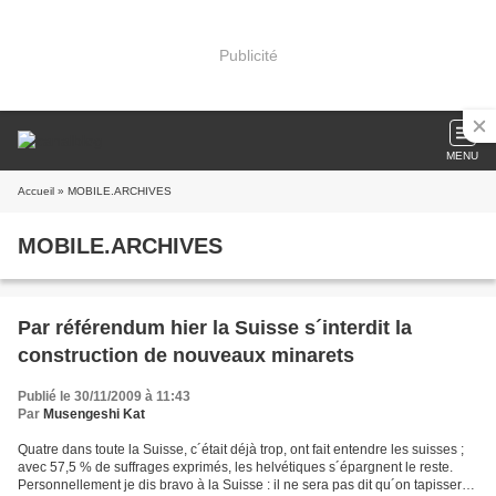
Publicité
MENU
Accueil
» MOBILE.ARCHIVES
MOBILE.ARCHIVES
Par référendum hier la Suisse s´interdit la
construction de nouveaux minarets
Publié le 30/11/2009 à 11:43
Par
Musengeshi Kat
Quatre dans toute la Suisse, c´était déjà trop, ont fait entendre les suisses ;
avec 57,5 % de suffrages exprimés, les helvétiques s´épargnent le reste.
Personnellement je dis bravo à la Suisse : il ne sera pas dit qu´on tapissera l