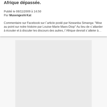
Afrique dépassée.
Publié le 08/11/2009 à 14:50
Par
Musengeshi Kat
Commentaire sur Facebook sur l´article posté par Nzwanba Simanga: "Mise
au point sur notre histoire par Louise-Marie Maes-Diop" Au lieu de s´attarder
à écouter et á discuter les discours des autres, l´Afrique devrait s´atteler à
faire l´histoire et rendre...