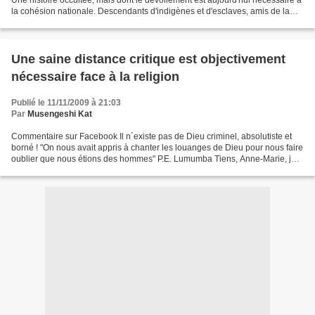
la cohésion nationale. Descendants d'indigènes et d'esclaves, amis de la
liberté et de la vérité,...
Une saine distance critique est objectivement
nécessaire face à la religion
Publié le 11/11/2009 à 21:03
Par
Musengeshi Kat
Commentaire sur Facebook Il n´existe pas de Dieu criminel, absolutiste et
borné ! "On nous avait appris à chanter les louanges de Dieu pour nous faire
oublier que nous étions des hommes" P.E. Lumumba Tiens, Anne-Marie, je
vous croyais perdue pour l´objectivité,...