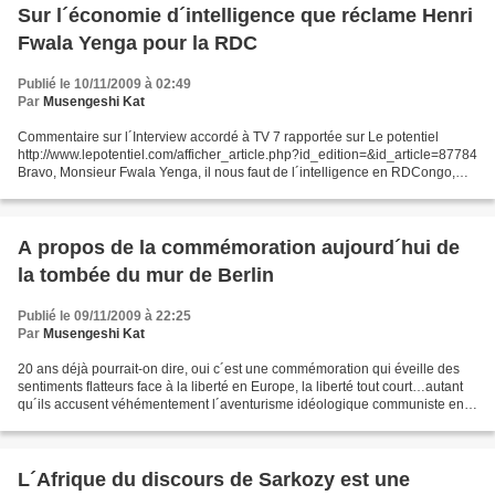
Sur l´économie d´intelligence que réclame Henri
Fwala Yenga pour la RDC
Publié le 10/11/2009 à 02:49
Par
Musengeshi Kat
Commentaire sur l´Interview accordé à TV 7 rapportée sur Le potentiel
http://www.lepotentiel.com/afficher_article.php?id_edition=&id_article=87784
Bravo, Monsieur Fwala Yenga, il nous faut de l´intelligence en RDCongo,
pas la médiocrité et l´idiotie élevée...
A propos de la commémoration aujourd´hui de
la tombée du mur de Berlin
Publié le 09/11/2009 à 22:25
Par
Musengeshi Kat
20 ans déjà pourrait-on dire, oui c´est une commémoration qui éveille des
sentiments flatteurs face à la liberté en Europe, la liberté tout court…autant
qu´ils accusent véhémentement l´aventurisme idéologique communiste en
société humaine comme un vice...
L´Afrique du discours de Sarkozy est une