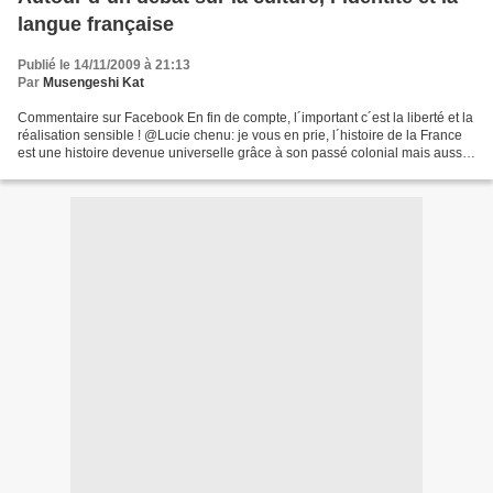
langue française
Publié le 14/11/2009 à 21:13
Par
Musengeshi Kat
Commentaire sur Facebook En fin de compte, l´important c´est la liberté et la
réalisation sensible ! @Lucie chenu: je vous en prie, l´histoire de la France
est une histoire devenue universelle grâce à son passé colonial mais aussi
parce que cette nation...