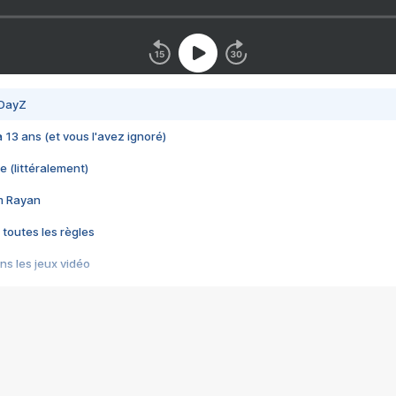
 DayZ
 a 13 ans (et vous l'avez ignoré)
e (littéralement)
im Rayan
 toutes les règles
s les jeux vidéo
us choquant de Rockstar ? - Le scandale BULLY
e plus moche de Steam
du RÊVE tourne au CAUCHEMAR
pendant 8 heures