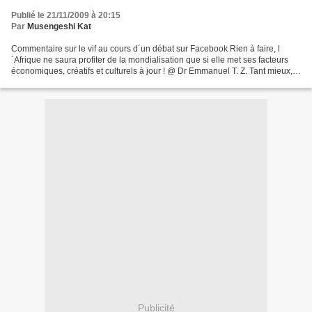
Publié le 21/11/2009 à 20:15
Par
Musengeshi Kat
Commentaire sur le vif au cours d´un débat sur Facebook Rien à faire, l
´Afrique ne saura profiter de la mondialisation que si elle met ses facteurs
économiques, créatifs et culturels à jour ! @ Dr Emmanuel T. Z. Tant mieux,
bon débarras. Un fis de paysan...
Publicité