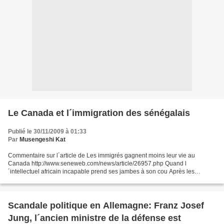
Le Canada et l´immigration des sénégalais
Publié le 30/11/2009 à 01:33
Par
Musengeshi Kat
Commentaire sur l´article de Les immigrés gagnent moins leur vie au
Canada http://www.seneweb.com/news/article/26957.php Quand l
´intellectuel africain incapable prend ses jambes à son cou Après les
haïtiens aujourd´hui désabusés et appauvris malgré eux...
Scandale politique en Allemagne: Franz Josef
Jung, l´ancien ministre de la défense est