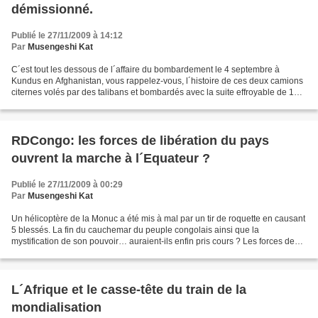
démissionné.
Publié le 27/11/2009 à 14:12
Par
Musengeshi Kat
C´est tout les dessous de l´affaire du bombardement le 4 septembre à
Kundus en Afghanistan, vous rappelez-vous, l´histoire de ces deux camions
citernes volés par des talibans et bombardés avec la suite effroyable de 142
civilistes tués. L´art insolent...
RDCongo: les forces de libération du pays
ouvrent la marche à l´Equateur ?
Publié le 27/11/2009 à 00:29
Par
Musengeshi Kat
Un hélicoptère de la Monuc a été mis à mal par un tir de roquette en causant
5 blessés. La fin du cauchemar du peuple congolais ainsi que la
mystification de son pouvoir… auraient-ils enfin pris cours ? Les forces de
libération seraient, selon les dires...
L´Afrique et le casse-tête du train de la
mondialisation