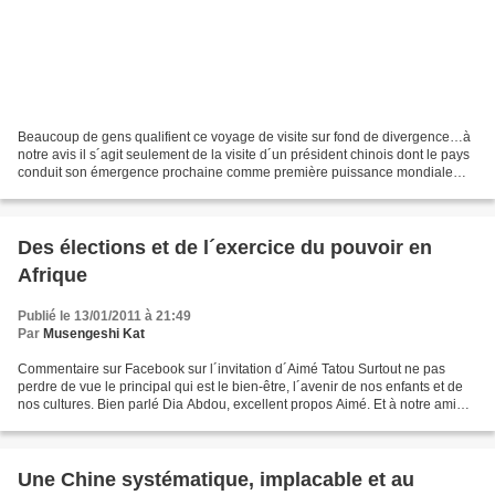
Beaucoup de gens qualifient ce voyage de visite sur fond de divergence…à
notre avis il s´agit seulement de la visite d´un président chinois dont le pays
conduit son émergence prochaine comme première puissance mondiale
avec éclat face à un président américain...
Des élections et de l´exercice du pouvoir en
Afrique
Publié le 13/01/2011 à 21:49
Par
Musengeshi Kat
Commentaire sur Facebook sur l´invitation d´Aimé Tatou Surtout ne pas
perdre de vue le principal qui est le bien-être, l´avenir de nos enfants et de
nos cultures. Bien parlé Dia Abdou, excellent propos Aimé. Et à notre ami
Ruku Oyaku Bhileni je dis ceci...
Une Chine systématique, implacable et au