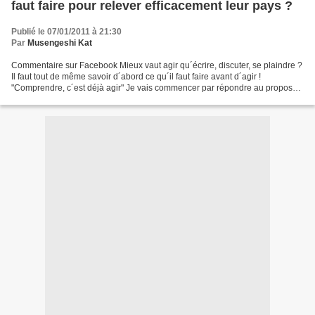
faut faire pour relever efficacement leur pays ?
Publié le 07/01/2011 à 21:30
Par
Musengeshi Kat
Commentaire sur Facebook Mieux vaut agir qu´écrire, discuter, se plaindre ?
Il faut tout de même savoir d´abord ce qu´il faut faire avant d´agir !
"Comprendre, c´est déjà agir" Je vais commencer par répondre au propos
de notre amie @ Maddy Tiembe. Chère...