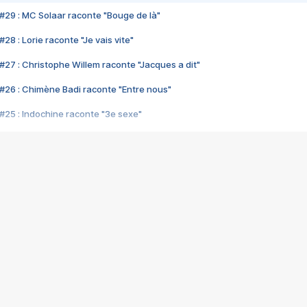
#29 : MC Solaar raconte "Bouge de là"
28 : Lorie raconte "Je vais vite"
#27 : Christophe Willem raconte "Jacques a dit"
#26 : Chimène Badi raconte "Entre nous"
#25 : Indochine raconte "3e sexe"
#24 : Zaho raconte "C'est chelou"
#23 : Patrick Bruel raconte "Au café des délices"
#22 : Kyo raconte "Le chemin"
#21 : Nolwenn Leroy raconte "Cassé"
#20 : Patrick Hernandez raconte "Born to be alive"
#19 : Lorie raconte "Près de moi"
#18 : Michael Jones raconte "A nos actes manqués" (avec Jean-Jacque