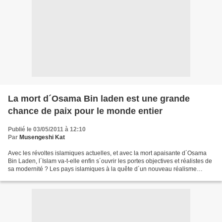
La mort d´Osama Bin laden est une grande
chance de paix pour le monde entier
Publié le 03/05/2011 à 12:10
Par
Musengeshi Kat
Avec les révoltes islamiques actuelles, et avec la mort apaisante d´Osama
Bin Laden, l´Islam va-t-elle enfin s´ouvrir les portes objectives et réalistes de
sa modernité ? Les pays islamiques à la quête d´un nouveau réalisme
sociohistorique entre Allah,...