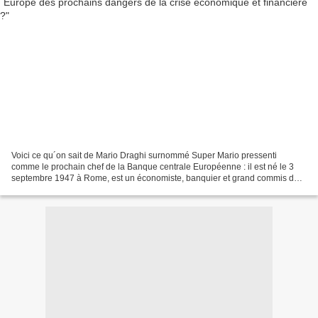
Voici ce qu´on sait de Mario Draghi surnommé Super Mario pressenti
comme le prochain chef de la Banque centrale Européenne : il est né le 3
septembre 1947 à Rome, est un économiste, banquier et grand commis de
l'État italien. En avril 2011, il est gouverneur...