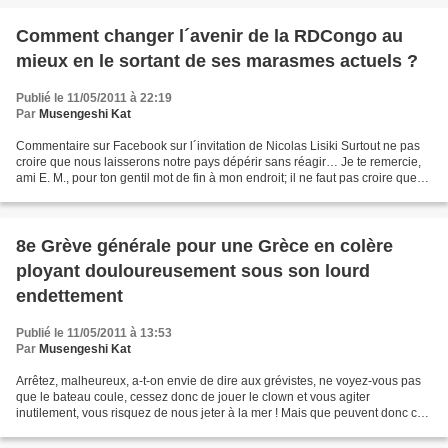
Comment changer l´avenir de la RDCongo au
mieux en le sortant de ses marasmes actuels ?
Publié le 11/05/2011 à 22:19
Par
Musengeshi Kat
Commentaire sur Facebook sur l´invitation de Nicolas Lisiki Surtout ne pas
croire que nous laisserons notre pays dépérir sans réagir… Je te remercie,
ami E. M., pour ton gentil mot de fin à mon endroit; il ne faut pas croire que
nous allons longtemps...
8e Grève générale pour une Grèce en colère
ployant douloureusement sous son lourd
endettement
Publié le 11/05/2011 à 13:53
Par
Musengeshi Kat
Arrêtez, malheureux, a-t-on envie de dire aux grévistes, ne voyez-vous pas
que le bateau coule, cessez donc de jouer le clown et vous agiter
inutilement, vous risquez de nous jeter à la mer ! Mais que peuvent donc ces
pauvres gens aujourd´hui confrontés...