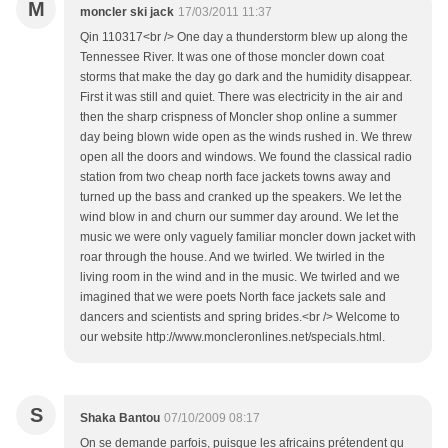
M
moncler ski jack
17/03/2011 11:37
Qin 110317<br /> One day a thunderstorm blew up along the
Tennessee River. It was one of those moncler down coat
storms that make the day go dark and the humidity disappear.
First it was still and quiet. There was electricity in the air and
then the sharp crispness of Moncler shop online a summer
day being blown wide open as the winds rushed in. We threw
open all the doors and windows. We found the classical radio
station from two cheap north face jackets towns away and
turned up the bass and cranked up the speakers. We let the
wind blow in and churn our summer day around. We let the
music we were only vaguely familiar moncler down jacket with
roar through the house. And we twirled. We twirled in the
living room in the wind and in the music. We twirled and we
imagined that we were poets North face jackets sale and
dancers and scientists and spring brides.<br /> Welcome to
our website http://www.moncleronlines.net/specials.html.
S
Shaka Bantou
07/10/2009 08:17
On se demande parfois, puisque les africains prétendent qu