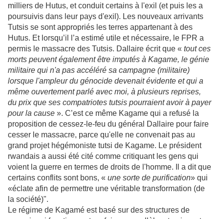
milliers de Hutus, et conduit certains à l'exil (et puis les a
poursuivis dans leur pays d'exil). Les nouveaux arrivants
Tutsis se sont appropriés les terres appartenant à des
Hutus. Et lorsqu’il l’a estimé utile et nécessaire, le FPR a
permis le massacre des Tutsis. Dallaire écrit que «
tout ces
morts peuvent également être imputés à Kagame, le génie
militaire qui n'a pas accéléré sa campagne (militaire)
lorsque l'ampleur du génocide devenait évidente et qui a
même ouvertement parlé avec moi, à plusieurs reprises,
du prix que ses compatriotes tutsis pourraient avoir à payer
pour la cause
». C’est ce même Kagame qui a refusé la
proposition de cessez-le-feu du général Dallaire pour faire
cesser le massacre, parce qu'elle ne convenait pas au
grand projet hégémoniste tutsi de Kagame. Le président
rwandais a aussi été cité comme critiquant les gens qui
voient la guerre en termes de droits de l'homme. Il a dit que
certains conflits sont bons, «
une sorte de purification
» qui
«éclate afin de permettre une véritable transformation (de
la société)".
Le régime de Kagamé est basé sur des structures de