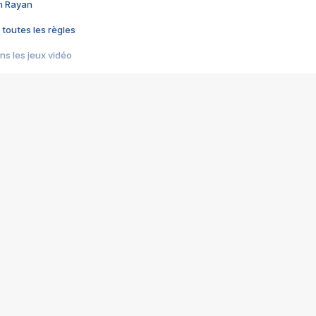
im Rayan
 toutes les règles
s les jeux vidéo
us choquant de Rockstar ? - Le scandale BULLY
e plus moche de Steam
du RÊVE tourne au CAUCHEMAR
pendant 8 heures
it… à tort
umiliés par un jeu vidéo
ire - Final Fantasy 8
ti un empire - Age of Empires
story DOFUS
tard, il crée l'un des pires jeux de tous les temps, MindsEye.