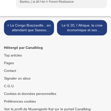
Bantou, j´ai dit !<br /> Forum Réalisance
< Le Congo Brazzaville…en
Le G 20, l´Afrique, la crise
attendant que Sassou
économique et ses
Nguesso meurt.
désagréments >
Hébergé par Canalblog
Top articles
Pages
Contact
Signaler un abus
C.G.U.
Cookies et données personnelles
Préférences cookies
Voir le profil de Musengeshi Kat sur le portail Canalblog