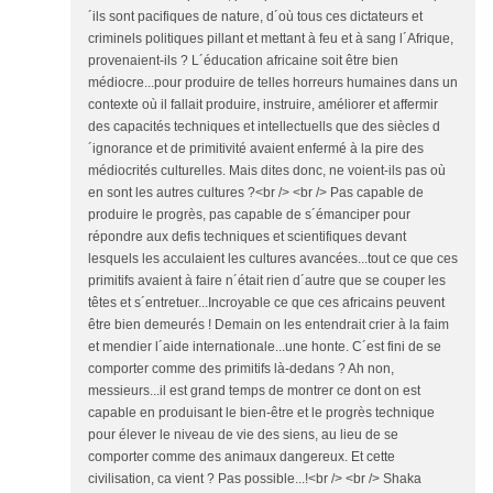
´ils sont pacifiques de nature, d´où tous ces dictateurs et
criminels politiques pillant et mettant à feu et à sang l´Afrique,
provenaient-ils ? L´éducation africaine soit être bien
médiocre...pour produire de telles horreurs humaines dans un
contexte où il fallait produire, instruire, améliorer et affermir
des capacités techniques et intellectuells que des siècles d
´ignorance et de primitivité avaient enfermé à la pire des
médiocrités culturelles. Mais dites donc, ne voient-ils pas où
en sont les autres cultures ?<br /> <br /> Pas capable de
produire le progrès, pas capable de s´émanciper pour
répondre aux defis techniques et scientifiques devant
lesquels les acculaient les cultures avancées...tout ce que ces
primitifs avaient à faire n´était rien d´autre que se couper les
têtes et s´entretuer...Incroyable ce que ces africains peuvent
être bien demeurés ! Demain on les entendrait crier à la faim
et mendier l´aide internationale...une honte. C´est fini de se
comporter comme des primitifs là-dedans ? Ah non,
messieurs...il est grand temps de montrer ce dont on est
capable en produisant le bien-être et le progrès technique
pour élever le niveau de vie des siens, au lieu de se
comporter comme des animaux dangereux. Et cette
civilisation, ca vient ? Pas possible...!<br /> <br /> Shaka