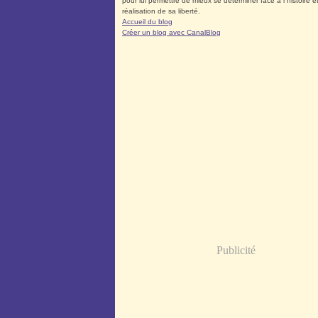
pour lui permettre de mieux se déterminer face à l´histoire et
réalisation de sa liberté.
Accueil du blog
Créer un blog avec CanalBlog
Publicité