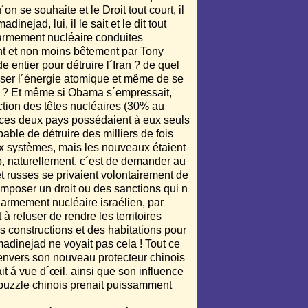
n se souhaite et le Droit tout court, il
inejad, lui, il le sait et le dit tout
d´armement nucléaire conduites
t et non moins bêtement par Tony
e entier pour détruire l´Iran ? de quel
iliser l´énergie atomique et même de se
s ? Et même si Obama s´empressait,
tion des têtes nucléaires (30% au
s ces deux pays possédaient à eux seuls
able de détruire des milliers de fois
ux systèmes, mais les nouveaux étaient
p, naturellement, c´est de demander au
 russes se privaient volontairement de
i imposer un droit ou des sanctions qui n
´armement nucléaire israélien, par
 refuser de rendre les territoires
s constructions et des habitations pour
hmadinejad ne voyait pas cela ! Tout ce
 envers son nouveau protecteur chinois
it á vue d´œil, ainsi que son influence
e puzzle chinois prenait puissamment