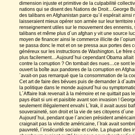
dimension injuste et primitive de la culpabilité colle
nations qui se disent des Nations de Droit…George Bush
des talibans en Afghanistan parce qu´il espérait ains
laisseraient mieux opérer son armée sur leur territoire m
renseignement utiles sur le mouvement des ennemis, s
talibans et même plus d´un afghan y vit une source luc
moyen de financer ainsi le commerce illicite de l´opi
se passa donc le mot et on se pressa aux portes des 
généreux sur les instructions de Washington. Le frère 
plus facilement…Aujourd´hui cependant Obama allait 
contre la corruption ? On tombait des nues…ce sont l
ouvert la boîte aux pandores de la corruption en Afg
´avait-on pas remarqué que la consommation de la coc
Cet art de faire des bévues puis de demander à d´au
la politique dans le monde aujourd´hui ou symptomati
L´Affaire Irak revenait à la mémoire et ne quittait pa
pays était si uni et paisible avant son invasion ! Geor
seulement illégalement envahi L´Irak, il avait aussi b
souveraineté, son droit et la vie de ses citoyens d´un
Aujourd´hui, pendant que l´ancien président américain,
craignait pas la vindicte américaine, l´Irak avait somb
pauvreté, l´insécurité sociale et civile. La plupart des 