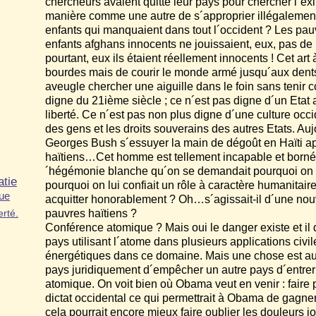
chercheurs avaient quitté leur pays pour chercher l´e
manière comme une autre de s´approprier illégalement 
enfants qui manquaient dans tout l´occident ? Les pau
enfants afghans innocents ne jouissaient, eux, pas d
pourtant, eux ils étaient réellement innocents ! Cet art
bourdes mais de courir le monde armé jusqu´aux den
aveugle chercher une aiguille dans le foin sans tenir
digne du 21
ième
siècle ; ce n´est pas digne d´un Etat 
liberté. Ce n´est pas non plus digne d´une culture occi
des gens et les droits souverains des autres Etats. Au
Georges Bush s´essuyer la main de dégoût en Haïti ap
haïtiens…Cet homme est tellement incapable et borné 
´hégémonie blanche qu´on se demandait pourquoi on a
tie
pourquoi on lui confiait un rôle à caractère humanitaire
que
acquitter honorablement ? Oh…s´agissait-il d´une nou
pauvres haïtiens ?
erté.
Conférence atomique ? Mais oui le danger existe et il d
pays utilisant l´atome dans plusieurs applications civi
énergétiques dans ce domaine. Mais une chose est auss
pays juridiquement d´empêcher un autre pays d´entrer 
atomique. On voit bien où Obama veut en venir : faire pr
dictat occidental ce qui permettrait à Obama de gagne
cela pourrait encore mieux faire oublier les douleurs j