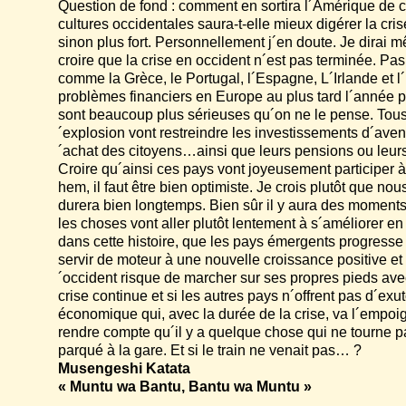
Question de fond : comment en sortira l´Amérique de c
cultures occidentales saura-t-elle mieux digérer la cris
sinon plus fort. Personnellement j´en doute. Je dirai mê
croire que la crise en occident n´est pas terminée. Pas
comme la Grèce, le Portugal, l´Espagne, L´Irlande et l´I
problèmes financiers en Europe au plus tard l´année 
sont beaucoup plus sérieuses qu´on ne le pense. Tou
´explosion vont restreindre les investissements d´avenir
´achat des citoyens…ainsi que leurs pensions ou leu
Croire qu´ainsi ces pays vont joyeusement participe
hem, il faut être bien optimiste. Je crois plutôt que n
durera bien longtemps. Bien sûr il y aura des moments
les choses vont aller plutôt lentement à s´améliorer en 
dans cette histoire, que les pays émergents progresse 
servir de moteur à une nouvelle croissance positive et 
´occident risque de marcher sur ses propres pieds ave
crise continue et si les autres pays n´offrent pas d´exut
économique qui, avec la durée de la crise, va l´empoig
rendre compte qu´il y a quelque chose qui ne tourne p
parqué à la gare. Et si le train ne venait pas… ?
Musengeshi Katata
« Muntu wa Bantu, Bantu wa Muntu »