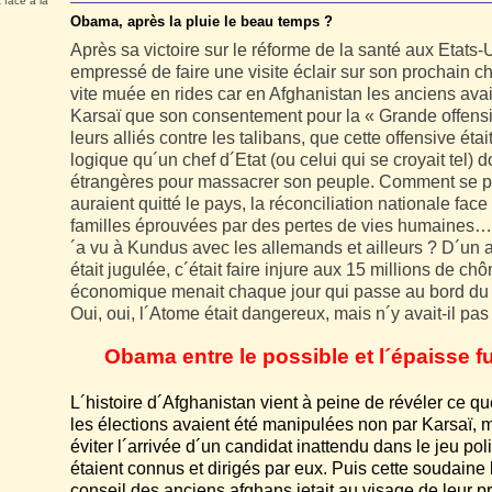
 face à la
Obama, après la pluie le beau temps ?
Après sa victoire sur le réforme de la santé aux Etats
empressé de faire une visite éclair sur son prochain ch
vite muée en rides car en Afghanistan les anciens ava
Karsaï que son consentement pour la « Grande offensiv
leurs alliés contre les talibans, que cette offensive étai
logique qu´un chef d´Etat (ou celui qui se croyait tel) 
étrangères pour massacrer son peuple. Comment se pré
auraient quitté le pays, la réconciliation nationale fac
familles éprouvées par des pertes de vies humaines…
´a vu à Kundus avec les allemands et ailleurs ? D´un a
était jugulée, c´était faire injure aux 15 millions de c
économique menait chaque jour qui passe au bord d
Oui, oui, l´Atome était dangereux, mais n´y avait-il pas
Obama entre le possible et l´épaisse 
L´histoire d´Afghanistan vient à peine de révéler ce qu
les élections avaient été manipulées non par Karsaï, 
éviter l´arrivée d´un candidat inattendu dans le jeu po
étaient connus et dirigés par eux. Puis cette soudaine
conseil des anciens afghans jetait au visage de leur 