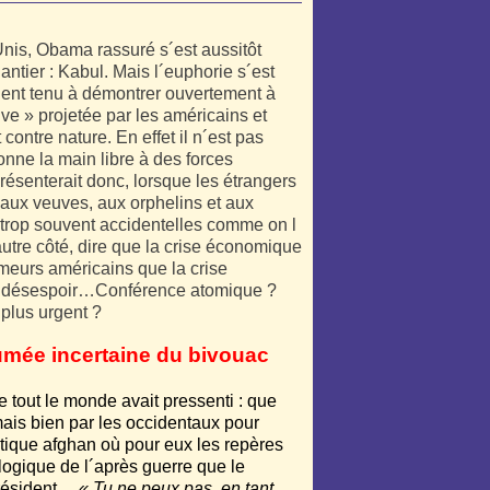
-Unis, Obama rassuré s´est aussitôt
antier : Kabul. Mais l´euphorie s´est
ient tenu à démontrer ouvertement à
e » projetée par les américains et
t contre nature. En effet il n´est pas
donne la main libre à des forces
senterait donc, lorsque les étrangers
e aux veuves, aux orphelins et aux
trop souvent accidentelles comme on l
utre côté, dire que la crise économique
hômeurs américains que la crise
u désespoir…Conférence atomique ?
 plus urgent ?
fumée incertaine du bivouac
e tout le monde avait pressenti : que
mais bien par les occidentaux pour
litique afghan où pour eux les repères
 logique de l´après guerre que le
président…
« Tu ne peux pas, en tant