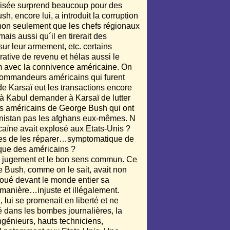
ctivisée surprend beaucoup pour des
, encore lui, a introduit la corruption
i non seulement que les chefs régionaux
ais aussi qu´il en tirerait des
ur leur armement, etc. certains
rative de revenu et hélas aussi le
um avec la connivence américaine. On
commandeurs américains qui furent
de Karsaï eut les transactions encore
à Kabul demander à Karsaï de lutter
es américains de George Bush qui ont
hanistan pas les afghans eux-mêmes. N
aïne avait explosé aux Etats-Unis ?
tres de les réparer…symptomatique de
que des américains ?
s le jugement et le bon sens commun. Ce
ge Bush, comme on le sait, avait non
afoué devant le monde entier sa
e manière…injuste et illégalement.
 lui se promenait en liberté et ne
ré dans les bombes journalières, la
ingénieurs, hauts techniciens,