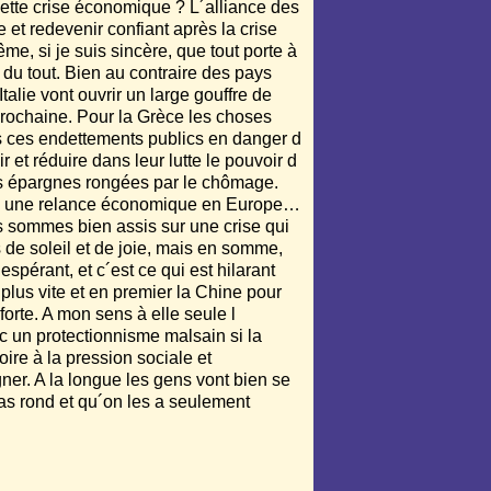
ette crise économique ? L´alliance des
e et redevenir confiant après la crise
me, si je suis sincère, que tout porte à
 du tout. Bien au contraire des pays
talie vont ouvrir un large gouffre de
prochaine. Pour la Grèce les choses
s ces endettements publics en danger d
 et réduire dans leur lutte le pouvoir d
rs épargnes rongées par le chômage.
r à une relance économique en Europe…
ous sommes bien assis sur une crise qui
 de soleil et de joie, mais en somme,
espérant, et c´est ce qui est hilarant
plus vite et en premier la Chine pour
forte. A mon sens à elle seule l
c un protectionnisme malsain si la
oire à la pression sociale et
ner. A la longue les gens vont bien se
as rond et qu´on les a seulement