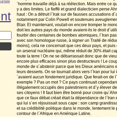
urope
´homme travaille déjà á sa réélection. Mais entre ce qu´o
y a des limites. Le fieffé et grand dialecticien perse Ahmad
nt
haut : On a détruit l´Irak sur de fausses accusations 
notamment par Colin Powell et soutenues aveuglemen
Blair. Et maintenant, voulait-on encore tromper le mond
doit les autres pays du monde avaient-ils le droit d´ut
fourbir des centaines de bombes atomiques, l´Iran pa
avec son homologue russe, à signer un Traité de réduc
moins), cela ne concernait que ces deux pays, et pui
un arsenal nucléaire qui, même réduit de 30% était cap
toute la terre ! On ne se débarrassait donc que de vie
encore plus efficaces sinon plus destructeurs ! Le cou
monde de s´abstenir parce que les Dieux américains et
leurs desserts. On se tournait alors vers l´Iran pour lu
´avaient aucun fondement juridique. Que ferait-on de l
exemple ? Pas un mot ? Ce pays continuait cependant à
illégalement occupés des palestiniens et d´y élever de
ses citoyens ! Il faut bien être borné pour croire qu´A
que ce faux débat créait était la dépendance de l´Iran
qui lui s´en réjouissait sous cape : son camp grandissa
et sa crédibilité politique dans le monde, lentement l
contour de l´Afrique en Amérique Latine.