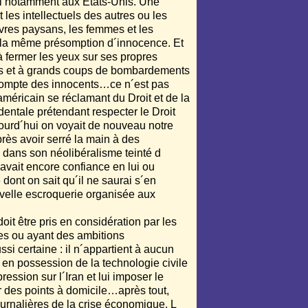
xil notamment aux Etats-Unis. Une
les intellectuels des autres ou les
vres paysans, les femmes et les
e la même présomption d´innocence. Et
 à fermer les yeux sur ses propres
ts et à grands coups de bombardements
 compte des innocents…ce n´est pas
américain se réclamant du Droit et de la
dentale prétendant respecter le Droit
jourd´hui on voyait de nouveau notre
rès avoir serré la main à des
dans son néolibéralisme teinté d
vait encore confiance en lui ou
 dont on sait qu´il ne saurai s´en
velle escroquerie organisée aux
oit être pris en considération par les
les ou ayant des ambitions
i certaine : il n´appartient à aucun
en possession de la technologie civile
ession sur l´Iran et lui imposer le
r des points à domicile…après tout,
ournalières de la crise économique. L