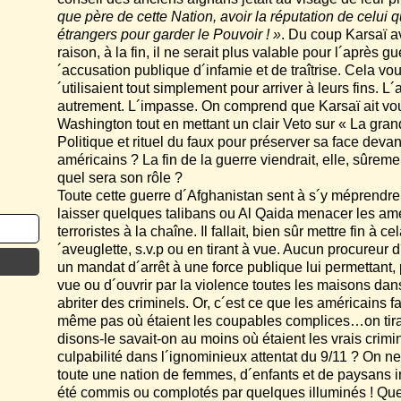
que père de cette Nation, avoir la réputation de celui 
étrangers pour garder le Pouvoir ! »
. Du coup Karsaï a
raison, à la fin, il ne serait plus valable pour l´après g
´accusation publique d´infamie et de traîtrise. Cela vou
´utilisaient tout simplement pour arriver à leurs fins. L´
autrement. L´impasse. On comprend que Karsaï ait voul
Washington tout en mettant un clair Veto sur « La gran
Politique et rituel du faux pour préserver sa face devan
américains ? La fin de la guerre viendrait, elle, sûr
quel sera son rôle ?
Toute cette guerre d´Afghanistan sent à s´y méprendre
laisser quelques talibans ou Al Qaida menacer les am
terroristes à la chaîne. Il fallait, bien sûr mettre fin à
´aveuglette, s.v.p ou en tirant à vue. Aucun procureur d´
un mandat d´arrêt à une force publique lui permettant, p
vue ou d´ouvrir par la violence toutes les maisons dan
abriter des criminels. Or, c´est ce que les américains f
même pas où étaient les coupables complices…on tirait 
disons-le savait-on au moins où étaient les vrais crimi
culpabilité dans l´ignominieux attentat du 9/11 ? On
toute une nation de femmes, d´enfants et de paysans i
été commis ou complotés par quelques illuminés ! Que t