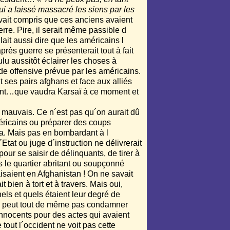
qui a laissé massacré les siens par les
vait compris que ces anciens avaient
uerre. Pire, il serait même passible d
lait aussi dire que les américains l
après guerre se présenterait tout à fait
u aussitôt éclairer les choses à
de offensive prévue par les américains.
t ses pairs afghans et face aux alliés
ement…que vaudra Karsaï à ce moment et
 mauvais. Ce n´est pas qu´on aurait dû
éricains ou préparer des coups
 cela. Mais pas en bombardant à l
Etat ou juge d´instruction ne délivrerait
our se saisir de délinquants, de tirer à
s le quartier abritant ou soupçonné
aisaient en Afghanistan ! On ne savait
bien à tort et à travers. Mais oui,
nels et quels étaient leur degré de
 ne peut tout de même pas condamner
nnocents pour des actes qui avaient
out l´occident ne voit pas cette