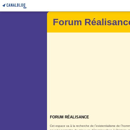
Forum Réalisanc
FORUM RÉALISANCE
Cet espace va à la recherche de l´existentialisme de l´homm