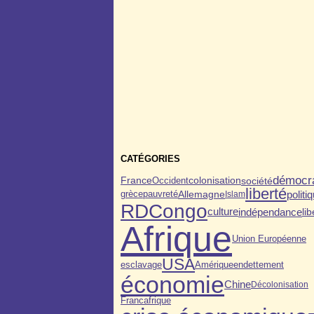
CATÉGORIES
démocra
colonisation
société
France
Occident
liberté
politi
grèce
pauvreté
Allemagne
Islam
RDCongo
indépendance
culture
lib
Afrique
Union Européenne
USA
esclavage
endettement
Amérique
économie
Chine
Décolonisation
Francafrique