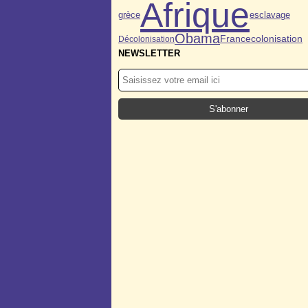
Afrique
grèce
esclavage
Obama
colonisation
France
Décolonisation
NEWSLETTER