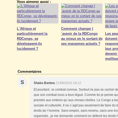
Vous aimerez aussi :
L´Afrique et
Comment changer l
particulièrement la
´avenir de la RDCongo
Les peu
RDCongo, se
au mieux en le sortant de
doivent
développent-ils
ses marasmes actuels ?
respons
lucidement ?
leur pro
devenir
meilleu
Commentaires
S
Shaka Bantou
21/06/2010 18:12
Et pourtant...le combat connue. Surtout ne pas se cacher d
que son combat nous a tous légué. Comme toi je pense que l
prendre aux ombres qu´aux choses réelles. Le Congo a bes
sociale et culturelle. Il ne s´agit pas seulement de faire du 
droits de l´homme. Sans emploi, sans revenu, sans une éc
organisée...je me demande comment on défend les droits 