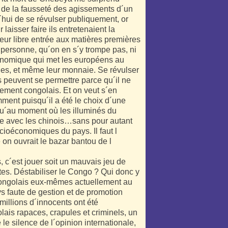
é de la fausseté des agissements d´un
´hui de se révulser publiquement, or
laisser faire ils entretenaient la
 leur libre entrée aux matières premières
 personne, qu´on en s´y trompe pas, ni
conomique qui met les européens au
ues, et même leur monnaie. Se révulser
 peuvent se permettre parce qu´il ne
rnement congolais. Et on veut s´en
ment puisqu´il a été le choix d´une
squ´au moment où les illuminés du
ue avec les chinois…sans pour autant
cioéconomiques du pays. Il faut l
e on ouvrait le bazar bantou de l
 c´est jouer soit un mauvais jeu de
stes. Déstabiliser le Congo ? Qui donc y
es congolais eux-mêmes actuellement au
s faute de gestion et de promotion
 millions d´innocents ont été
ais rapaces, crapules et criminels, un
 silence de l´opinion internationale,