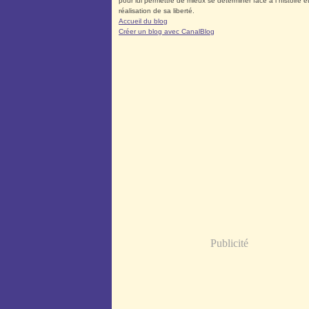
pour lui permettre de mieux se déterminer face à l´histoire et
réalisation de sa liberté.
Accueil du blog
Créer un blog avec CanalBlog
Publicité