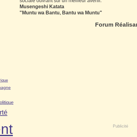
sociale ouvrant sur un meilleur avenir.
Musengeshi Katata
"Muntu wa Bantu, Bantu wa Muntu"
Forum Réalisa
rique
magne
olitique
rté
nt
Publicité