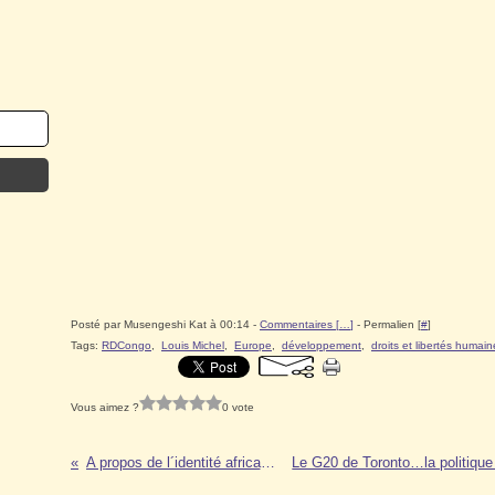
Posté par Musengeshi Kat à 00:14 -
Commentaires [
…
]
- Permalien [
#
]
Tags:
RDCongo
,
Louis Michel
,
Europe
,
développement
,
droits et libertés humai
Vous aimez ?
0 vote
A propos de l´identité africaine