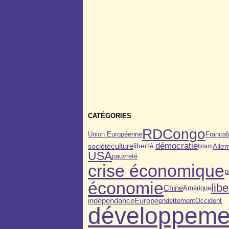
CATÉGORIES
RDCongo
Francaf
Union Européenne
démocratie
société
culture
Alle
liberté.
Islam
USA
pauvreté
crise économique
p
économie
libe
Chine
Amérique
indépendance
Europe
endettement
Occident
développeme