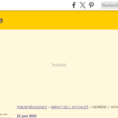
e
Publicité
FORUM RÉALISANCE
>
IMPACT DE L´ACTUALITÉ
>
DERRIÈRE L´AFF
e noir
21 juin 2010