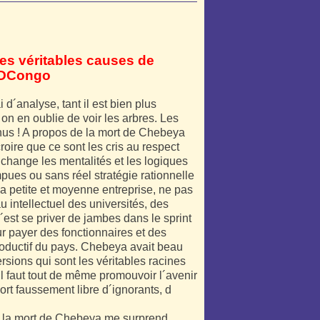
les véritables causes de
 RDCongo
d´analyse, tant il est bien plus
, on en oublie de voir les arbres. Les
us ! A propos de la mort de Chebeya
croire que ce sont les cris au respect
change les mentalités et les logiques
ues ou sans réel stratégie rationnelle
a petite et moyenne entreprise, ne pas
au intellectuel des universités, des
´est se priver de jambes dans le sprint
 payer des fonctionnaires et des
productif du pays. Chebeya avait beau
ersions qui sont les véritables racines
 faut tout de même promouvoir l´avenir
ort faussement libre d´ignorants, d
r la mort de Chebeya me surprend