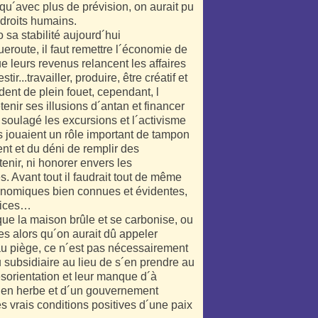
´avec plus de prévision, on aurait pu
x droits humains.
sa stabilité aujourd´hui
eroute, il faut remettre l´économie de
ue leurs revenus relancent les affaires
tir...travailler, produire, être créatif et
ent de plein fouet, cependant, l
enir ses illusions d´antan et financer
 soulagé les excursions et l´activisme
s jouaient un rôle important de tampon
nt et du déni de remplir des
enir, ni honorer envers les
 Avant tout il faudrait tout de même
économiques bien connues et évidentes,
rvices…
que la maison brûle et se carbonise, ou
es alors qu´on aurait dû appeler
au piège, ce n´est pas nécessairement
u subsidiaire au lieu de s´en prendre au
ésorientation et leur manque d´à
is en herbe et d´un gouvernement
s vrais conditions positives d´une paix