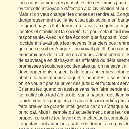
tous nous sommes responsables de ces crimes parce qu
éviter cette incroyable défection à la civilisation et au
Mais si on veut changer les choses et rendre au Congo 
dangereusement vacillante et sa paix sociale en banqu
ce grand pays à flot, donner du travail aux gens afin q
locales et stabilisent la société. Or, pour cela il faut inves
responsable. Avec la crise économique frappant l´occid
´occident n´avait plus les moyens financiers pour entret
qui que ce soit en Afrique ;
on voyait plutôt d´un coeur
économiques de la Chine en Afrique...à tout prendre il
de sauvetage en distrayant les africains du délaisseme
promesses séculaires occidentales qu´on ne savait ni t
développements respectifs de leurs anciennes colonies.
abattre la francafrique à laquelle, pour des raisons 
on ne voulait pas se priver des juteux et fructueux se
Crier au feu quand
on assiste sans rien faire pendant 
se mettre plus tard à discuter sur la hauteur des flamm
rapidement les pompiers et sauver les incendiés pris 
faire preuve de grande intelligence car on s´attaque a
principal. Mais il semble qu´actuellement, dans leur d
propos, ce soit le jeu favori des intellectuels congola
congolais tout autant incapable de donner à ce pays le