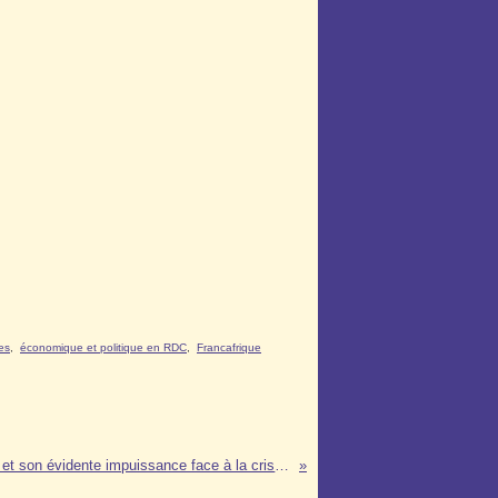
nes
,
économique et politique en RDC
,
Francafrique
Le G20 de Toronto…la politique et son évidente impuissance face à la crise ?