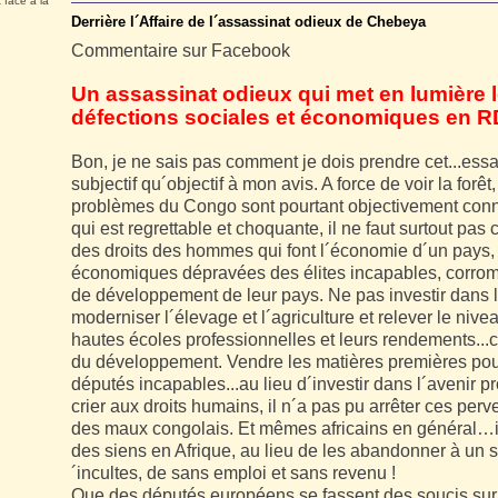
 face à la
Derrière l´Affaire de l´assassinat odieux de Chebeya
Commentaire sur Facebook
Un assassinat odieux qui met en lumière 
défections sociales et économiques en
Bon, je ne sais pas comment je dois prendre cet...essai 
subjectif qu´objectif à mon avis. A force de voir la forêt
problèmes du Congo sont pourtant objectivement conn
qui est regrettable et choquante, il ne faut surtout pas 
des droits des hommes qui font l´économie d´un pays, 
économiques dépravées des élites incapables, corromp
de développement de leur pays. Ne pas investir dans l
moderniser l´élevage et l´agriculture et relever le nive
hautes écoles professionnelles et leurs rendements...c
du développement. Vendre les matières premières pour
députés incapables...au lieu d´investir dans l´avenir 
crier aux droits humains, il n´a pas pu arrêter ces perv
des maux congolais. Et mêmes africains en général…il
des siens en Afrique, au lieu de les abandonner à un s
´incultes, de sans emploi et sans revenu !
Que des députés européens se fassent des soucis su