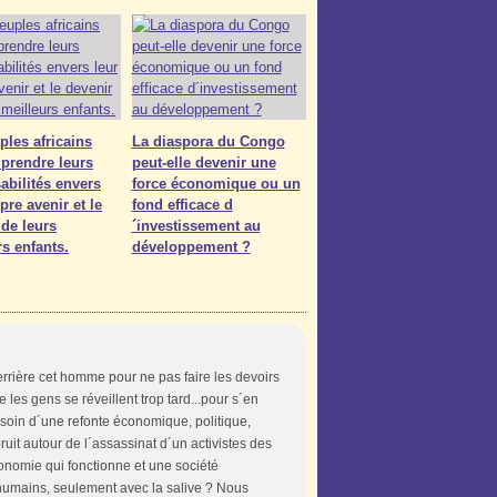
ples africains
La diaspora du Congo
 prendre leurs
peut-elle devenir une
abilités envers
force économique ou un
pre avenir et le
fond efficace d
 de leurs
´investissement au
rs enfants.
développement ?
errière cet homme pour ne pas faire les devoirs
es gens se réveillent trop tard...pour s´en
oin d´une refonte économique, politique,
bruit autour de l´assassinat d´un activistes des
onomie qui fonctionne et une société
humains, seulement avec la salive ? Nous