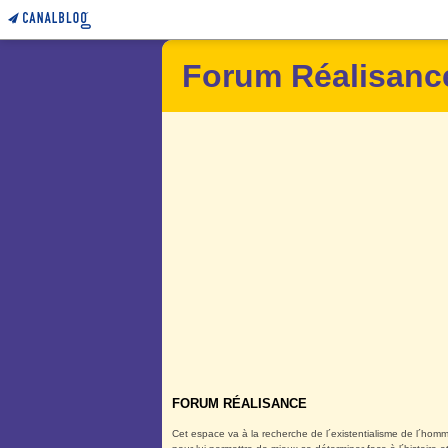
Forum Réalisanc
FORUM RÉALISANCE
Cet espace va à la recherche de l´existentialisme de l´homm