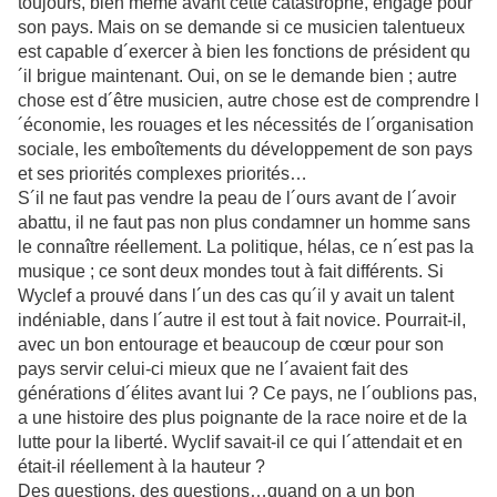
toujours, bien même avant cette catastrophe, engagé pour
son pays. Mais on se demande si ce musicien talentueux
est capable d´exercer à bien les fonctions de président qu
´il brigue maintenant. Oui, on se le demande bien ; autre
chose est d´être musicien, autre chose est de comprendre l
´économie, les rouages et les nécessités de l´organisation
sociale, les emboîtements du développement de son pays
et ses priorités complexes priorités…
S´il ne faut pas vendre la peau de l´ours avant de l´avoir
abattu, il ne faut pas non plus condamner un homme sans
le connaître réellement. La politique, hélas, ce n´est pas la
musique ; ce sont deux mondes tout à fait différents. Si
Wyclef a prouvé dans l´un des cas qu´il y avait un talent
indéniable, dans l´autre il est tout à fait novice. Pourrait-il,
avec un bon entourage et beaucoup de cœur pour son
pays servir celui-ci mieux que ne l´avaient fait des
générations d´élites avant lui ? Ce pays, ne l´oublions pas,
a une histoire des plus poignante de la race noire et de la
lutte pour la liberté. Wyclif savait-il ce qui l´attendait et en
était-il réellement à la hauteur ?
Des questions, des questions…quand on a un bon