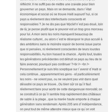
réfléchir. Il ne suffit pas de mettre une cravate pour bien
gouverner un pays. Mais on se demande, dans l´état
économique et social où se trouve Haiti aujourd´hui, si ce
pays a réellement des intellectuels conscients et
responsables ? Je ne dis pas que Wyclef n´est pas doué, loin
de là; je pense plutôt que le pouvoir est un trop gros morceau
pour lui. A mon sens les noirs manquent beaucoup de
réalisme culturel...ou alors c´est le désespoir le plus acculé à
des ambitions sans le moindre espoir de bonne issue parce
que ni pensées, ni réellement conscientes de leurs lourdes
responsabilités. Au bon hasard la chance...Après tout, toutes
les générations précédentes ont détruit ce pays au lieu de le
faire avancer, pourquoi pas continuer ?<br /> <br />
Personnellement je suis très sceptique sur l´avenir d´Haiti si
cela continue...apparemment les gens - et particulièrement
les noirs - ne voient pas, ou ne veulent pas voir dans quel
désastre ce pays se trouve...Ou bien sûr ce qu´il faut
réellement faire pour aortir de cette dangereuse morosité; on
se construit à ce qu´il semble trop rapidement des châteaux
de sable à la plage...que la marée haute emporte à chaque
génération sans lendemain. Après 205 ans d´indépendance,
on peut tout de même attendre mieux que ce qu´on voit