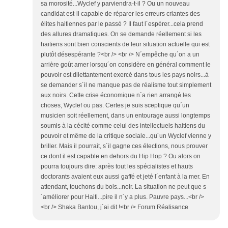
sa morosité...Wyclef y parviendra-t-il ? Ou un nouveau
candidat est-il capable de réparer les erreurs criantes des
élites haitiennes par le passé ? Il faut l´espérer...cela prend
des allures dramatiques. On se demande réellement si les
haitiens sont bien conscients de leur situation actuelle qui est
plutôt désespérante ?<br /> <br /> N´empêche qu´on a un
arrière goût amer lorsqu´on considère en général comment le
pouvoir est dilettantement exercé dans tous les pays noirs...à
se demander s´il ne manque pas de réalisme tout simplement
aux noirs. Cette crise économique n´a rien arrangé les
choses, Wyclef ou pas. Certes je suis sceptique qu´un
musicien soit réellement, dans un entourage aussi longtemps
soumis à la cécité comme celui des intellectuels haitiens du
pouvoir et même de la critique sociale...qu´un Wyclef vienne y
briller. Mais il pourrait, s´il gagne ces élections, nous prouver
ce dont il est capable en dehors du Hip Hop ? Ou alors on
pourra toujours dire: après tout les spécialistes et hauts
doctorants avaient eux aussi gaffé et jeté l´enfant à la mer. En
attendant, touchons du bois...noir. La situation ne peut que s
´améliorer pour Haiti...pire il n´y a plus. Pauvre pays...<br />
<br /> Shaka Bantou, j´ai dit !<br /> Forum Réalisance