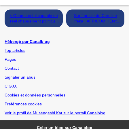
< Obama est-il capable de
Sur l´article de Caroline
réel changement politique
Ifeka : AFRICOM, l’Etat
ou le visage du
kleptocrate et le
changement lui sera,
militantisme des petites
malgré tout composé ?
gens. >
Hébergé par Canalblog
Top articles
Pages
Contact
Signaler un abus
C.G.U.
Cookies et données personnelles
Préférences cookies
Voir le profil de Musengeshi Kat sur le portail Canalblog
Créer un blog sur Canalblog