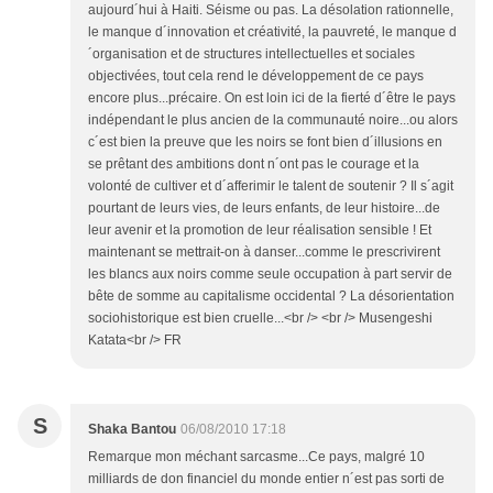
aujourd´hui à Haiti. Séisme ou pas. La désolation rationnelle,
le manque d´innovation et créativité, la pauvreté, le manque d
´organisation et de structures intellectuelles et sociales
objectivées, tout cela rend le développement de ce pays
encore plus...précaire. On est loin ici de la fierté d´être le pays
indépendant le plus ancien de la communauté noire...ou alors
c´est bien la preuve que les noirs se font bien d´illusions en
se prêtant des ambitions dont n´ont pas le courage et la
volonté de cultiver et d´afferimir le talent de soutenir ? Il s´agit
pourtant de leurs vies, de leurs enfants, de leur histoire...de
leur avenir et la promotion de leur réalisation sensible ! Et
maintenant se mettrait-on à danser...comme le prescrivirent
les blancs aux noirs comme seule occupation à part servir de
bête de somme au capitalisme occidental ? La désorientation
sociohistorique est bien cruelle...<br /> <br /> Musengeshi
Katata<br /> FR
S
Shaka Bantou
06/08/2010 17:18
Remarque mon méchant sarcasme...Ce pays, malgré 10
milliards de don financiel du monde entier n´est pas sorti de