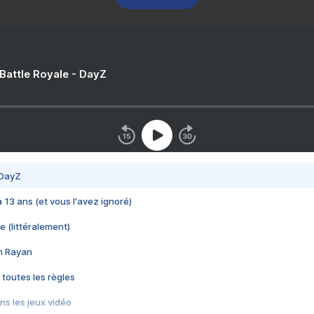
 Battle Royale - DayZ
 DayZ
 a 13 ans (et vous l'avez ignoré)
e (littéralement)
im Rayan
 toutes les règles
s les jeux vidéo