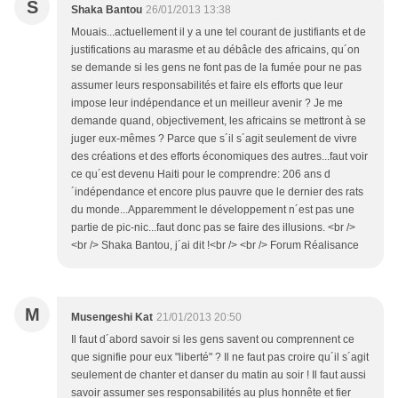
S
Shaka Bantou
26/01/2013 13:38
Mouais...actuellement il y a une tel courant de justifiants et de
justifications au marasme et au débâcle des africains, qu´on
se demande si les gens ne font pas de la fumée pour ne pas
assumer leurs responsabilités et faire els efforts que leur
impose leur indépendance et un meilleur avenir ? Je me
demande quand, objectivement, les africains se mettront à se
juger eux-mêmes ? Parce que s´il s´agit seulement de vivre
des créations et des efforts économiques des autres...faut voir
ce qu´est devenu Haiti pour le comprendre: 206 ans d
´indépendance et encore plus pauvre que le dernier des rats
du monde...Apparemment le développement n´est pas une
partie de pic-nic...faut donc pas se faire des illusions. <br />
<br /> Shaka Bantou, j´ai dit !<br /> <br /> Forum Réalisance
M
Musengeshi Kat
21/01/2013 20:50
Il faut d´abord savoir si les gens savent ou comprennent ce
que signifie pour eux "liberté" ? Il ne faut pas croire qu´il s´agit
seulement de chanter et danser du matin au soir ! Il faut aussi
savoir assumer ses responsabilités au plus honnête et fier