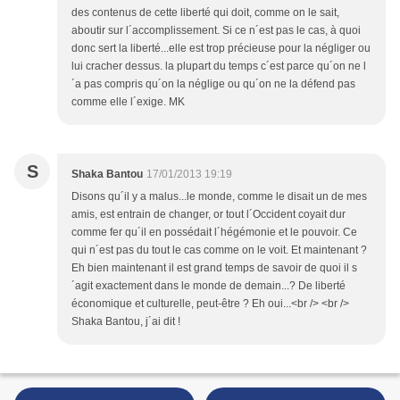
des contenus de cette liberté qui doit, comme on le sait,
aboutir sur l´accomplissement. Si ce n´est pas le cas, à quoi
donc sert la liberté...elle est trop précieuse pour la négliger ou
lui cracher dessus. la plupart du temps c´est parce qu´on ne l
´a pas compris qu´on la néglige ou qu´on ne la défend pas
comme elle l´exige. MK
S
Shaka Bantou
17/01/2013 19:19
Disons qu´il y a malus...le monde, comme le disait un de mes
amis, est entrain de changer, or tout l´Occident coyait dur
comme fer qu´il en possédait l´hégémonie et le pouvoir. Ce
qui n´est pas du tout le cas comme on le voit. Et maintenant ?
Eh bien maintenant il est grand temps de savoir de quoi il s
´agit exactement dans le monde de demain...? De liberté
économique et culturelle, peut-être ? Eh oui...<br /> <br />
Shaka Bantou, j´ai dit !