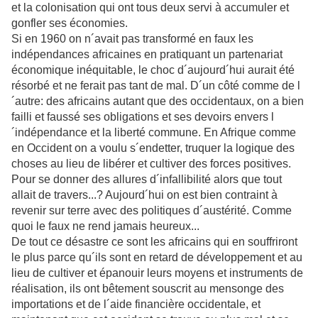
et la colonisation qui ont tous deux servi à accumuler et
gonfler ses économies.
Si en 1960 on n´avait pas transformé en faux les
indépendances africaines en pratiquant un partenariat
économique inéquitable, le choc d´aujourd´hui aurait été
résorbé et ne ferait pas tant de mal. D´un côté comme de l
´autre: des africains autant que des occidentaux, on a bien
failli et faussé ses obligations et ses devoirs envers l
´indépendance et la liberté commune. En Afrique comme
en Occident on a voulu s´endetter, truquer la logique des
choses au lieu de libérer et cultiver des forces positives.
Pour se donner des allures d´infallibilité alors que tout
allait de travers...? Aujourd´hui on est bien contraint à
revenir sur terre avec des politiques d´austérité. Comme
quoi le faux ne rend jamais heureux...
De tout ce désastre ce sont les africains qui en souffriront
le plus parce qu´ils sont en retard de développement et au
lieu de cultiver et épanouir leurs moyens et instruments de
réalisation, ils ont bêtement souscrit au mensonge des
importations et de l´aide financière occidentale, et