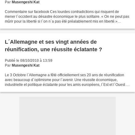
Par
Musengeshi Kat
Commentaire sur facebook Ces lourdes contradictions qui risquent de
mener l´occident au désastre économique le plus solitaire. « On ne peut pas
mûrir pour la liberté si l´on n´a pas été préalablement mis en liberté.»
Emmanuel Kant Oui nous avons ici bien...
L´Allemagne et ses vingt années de
réunification, une réussite éclatante ?
Publié le 08/10/2010 à 13:59
Par
Musengeshi Kat
Le 3 Octobre l´Allemagne a fêté officiellement ses 20 ans de réunification
avec beaucoup d´optimisme pour l´avenir. Une réussite économique,
industrielle et politique éclatante pour les amis européens, l´Est et l´Ouest ?
On ne peut le nier, c´en est une....