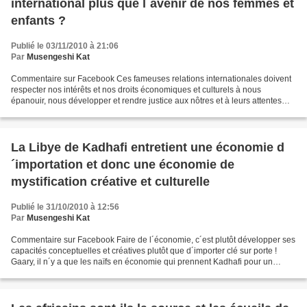
international plus que l´avenir de nos femmes et
enfants ?
Publié le 03/11/2010 à 21:06
Par
Musengeshi Kat
Commentaire sur Facebook Ces fameuses relations internationales doivent
respecter nos intérêts et nos droits économiques et culturels à nous
épanouir, nous développer et rendre justice aux nôtres et à leurs attentes
légitimes de bien-être et de liberté...
La Libye de Kadhafi entretient une économie d
´importation et donc une économie de
mystification créative et culturelle
Publié le 31/10/2010 à 12:56
Par
Musengeshi Kat
Commentaire sur Facebook Faire de l´économie, c´est plutôt développer ses
capacités conceptuelles et créatives plutôt que d´importer clé sur porte !
Gaary, il n´y a que les naïfs en économie qui prennent Kadhafi pour un
génie; ce qu´il fait là n´a rien...