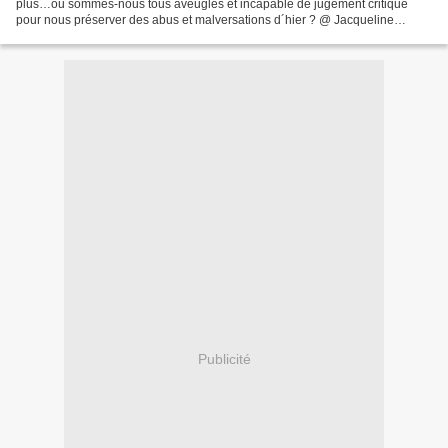
plus…ou sommes-nous tous aveugles et incapable de jugement critique
pour nous préserver des abus et malversations d´hier ? @ Jacqueline
Eketebi, vous m´apprendrez à savoir vivre après...
Publicité