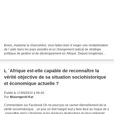
Bravo, madame la chancelière, vous faites bien d´exiger une rentabilisation
de l´aide dans les pays assistés et un changement radical de stratégie
politique de gestion et de développement en Afrique. Depuis longtemps
nous critiquons le déviationnisme...
L ´Afrique est-elle capable de reconnaître la
vérité objective de sa situation sociohistorique
et économique actuelle ?
Publié le 17/09/2010 à 09:40
Par
Musengeshi Kat
Commentaire sur Facebook On ne peut pas se cacher éternellement de la
vérité sociohistorique…un jour on doit malgré tout y faire face au risque de s
´engouffrer dans l´illogisme et les douleurs destructives du faux indigeste.