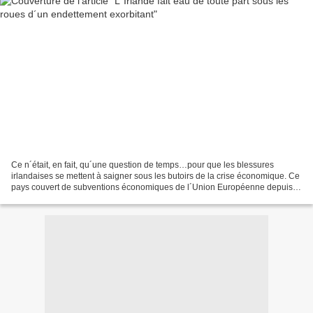
Ce n´était, en fait, qu´une question de temps…pour que les blessures
irlandaises se mettent à saigner sous les butoirs de la crise économique. Ce
pays couvert de subventions économiques de l´Union Européenne depuis
10 ans s´était vu déjà au Nirvana de...