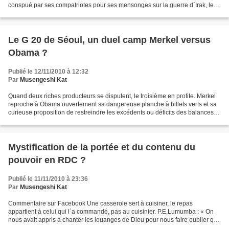
conspué par ses compatriotes pour ses mensonges sur la guerre d´Irak, le
lecteur américain, lui s´est bon...
Le G 20 de Séoul, un duel camp Merkel versus
Obama ?
Publié le 12/11/2010 à 12:32
Par
Musengeshi Kat
Quand deux riches producteurs se disputent, le troisième en profite. Merkel
reproche à Obama ouvertement sa dangereuse planche à billets verts et sa
curieuse proposition de restreindre les excédents ou déficits des balances
de paiements des pays riches...
Mystification de la portée et du contenu du
pouvoir en RDC ?
Publié le 11/11/2010 à 23:36
Par
Musengeshi Kat
Commentaire sur Facebook Une casserole sert à cuisiner, le repas
appartient à celui qui l´a commandé, pas au cuisinier. P.E.Lumumba : « On
nous avait appris à chanter les louanges de Dieu pour nous faire oublier que
nous étions des hommes. » Ne nous perdons...