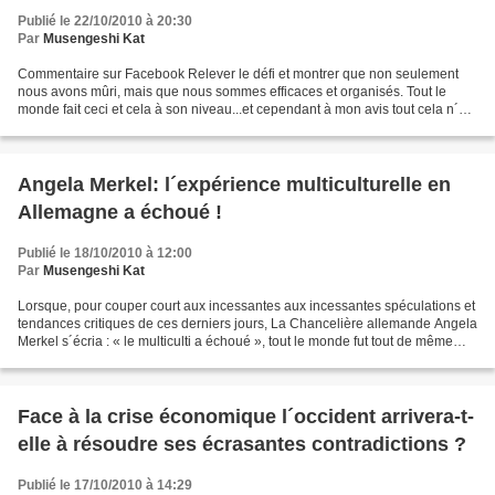
Publié le 22/10/2010 à 20:30
Par
Musengeshi Kat
Commentaire sur Facebook Relever le défi et montrer que non seulement
nous avons mûri, mais que nous sommes efficaces et organisés. Tout le
monde fait ceci et cela à son niveau...et cependant à mon avis tout cela n´est
qu´une goutte d´eau dans la mer...
Angela Merkel: l´expérience multiculturelle en
Allemagne a échoué !
Publié le 18/10/2010 à 12:00
Par
Musengeshi Kat
Lorsque, pour couper court aux incessantes aux incessantes spéculations et
tendances critiques de ces derniers jours, La Chancelière allemande Angela
Merkel s´écria : « le multiculti a échoué », tout le monde fut tout de même
surpris d´appuyer la fameuse...
Face à la crise économique l´occident arrivera-t-
elle à résoudre ses écrasantes contradictions ?
Publié le 17/10/2010 à 14:29