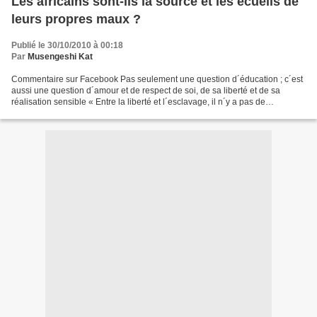
Les africains sont-ils la source et les écueils de
leurs propres maux ?
Publié le 30/10/2010 à 00:18
Par
Musengeshi Kat
Commentaire sur Facebook Pas seulement une question d´éducation ; c´est
aussi une question d´amour et de respect de soi, de sa liberté et de sa
réalisation sensible « Entre la liberté et l´esclavage, il n´y a pas de
compromis » Patrice Emery Lumumba Merci,...