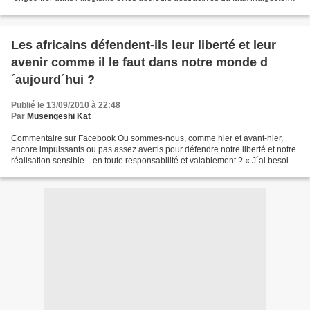
Hem, monsieur@ Dia Abdoul,...
Les africains défendent-ils leur liberté et leur
avenir comme il le faut dans notre monde d
´aujourd´hui ?
Publié le 13/09/2010 à 22:48
Par
Musengeshi Kat
Commentaire sur Facebook Ou sommes-nous, comme hier et avant-hier,
encore impuissants ou pas assez avertis pour défendre notre liberté et notre
réalisation sensible…en toute responsabilité et valablement ? « J´ai besoin
pour être de participer » Antoine...