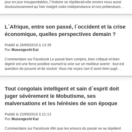
jour en jour insupportables, l´histoire se répéterait-elle envers nous aussi
douloureusement qu´hier malgré notre indépendance et nos prétendues
élites averties ? "Les malheurs des uns...
L´Afrique, entre son passé, l´occident et la crise
économique, quelles perspectives demain ?
Publié le 26/09/2010 à 13:39
Par
Musengeshi Kat
Commentaire sur Facebook Le passé bien compris, bien critiqué et bien
digéré est une force positive ouvrant la voie sur un meilleur avenir : tout est
question de pouvoir et de vouloir. Vous me voyez ravi d´avoir bien jugé
monsieur Buesso. Notez, je ne...
Tout congolais intelligent et sain d´esprit doit
juger sévèrement le Mobutisme, ses
malversations et les hérésies de son époque
Publié le 22/09/2010 à 21:13
Par
Musengeshi Kat
Commentaire sur Facebook Afin que les erreurs du passé ne se répètent