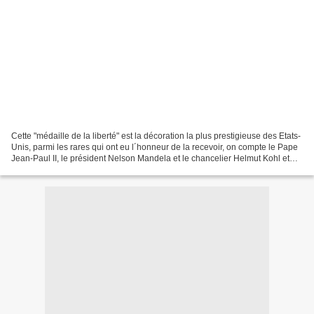
Cette "médaille de la liberté" est la décoration la plus prestigieuse des Etats-
Unis, parmi les rares qui ont eu l´honneur de la recevoir, on compte le Pape
Jean-Paul II, le président Nelson Mandela et le chancelier Helmut Kohl et
père de la réunification...