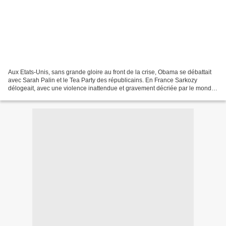
Aux Etats-Unis, sans grande gloire au front de la crise, Obama se débattait
avec Sarah Palin et le Tea Party des républicains. En France Sarkozy
délogeait, avec une violence inattendue et gravement décriée par le monde
entier, des africaines enceintes...