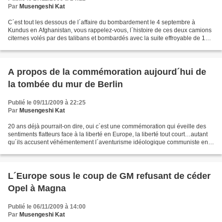
Par
Musengeshi Kat
C´est tout les dessous de l´affaire du bombardement le 4 septembre à
Kundus en Afghanistan, vous rappelez-vous, l´histoire de ces deux camions
citernes volés par des talibans et bombardés avec la suite effroyable de 142
civilistes tués. L´art insolent...
A propos de la commémoration aujourd´hui de
la tombée du mur de Berlin
Publié le 09/11/2009 à 22:25
Par
Musengeshi Kat
20 ans déjà pourrait-on dire, oui c´est une commémoration qui éveille des
sentiments flatteurs face à la liberté en Europe, la liberté tout court…autant
qu´ils accusent véhémentement l´aventurisme idéologique communiste en
société humaine comme un vice...
L´Europe sous le coup de GM refusant de céder
Opel à Magna
Publié le 06/11/2009 à 14:00
Par
Musengeshi Kat