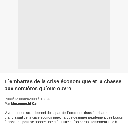
L´embarras de la crise économique et la chasse
aux sorcières qu´elle ouvre
Publié le 08/09/2009 à 18:36
Par
Musengeshi Kat
Vivrons-nous actuellement de la part de l´occident, dans l´embarras
grandissant de la crise économique, l´art de désigner rapidement des boucs
émissaires pour se donner une crédibilité qu´on perdait lentement face à
une opinion publique qui devenait réticente...