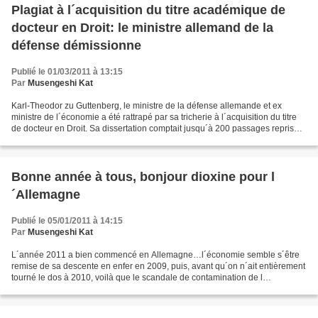
Plagiat à l´acquisition du titre académique de
docteur en Droit: le ministre allemand de la
défense démissionne
Publié le 01/03/2011 à 13:15
Par
Musengeshi Kat
Karl-Theodor zu Guttenberg, le ministre de la défense allemande et ex
ministre de l´économie a été rattrapé par sa tricherie à l´acquisition du titre
de docteur en Droit. Sa dissertation comptait jusqu´à 200 passages repris
sans les annotations usuelles...
Bonne année à tous, bonjour dioxine pour l
´Allemagne
Publié le 05/01/2011 à 14:15
Par
Musengeshi Kat
L´année 2011 a bien commencé en Allemagne…l´économie semble s´être
remise de sa descente en enfer en 2009, puis, avant qu´on n´ait entièrement
tourné le dos à 2010, voilà que le scandale de contamination de l
´alimentation animale le plus sérieux voit...