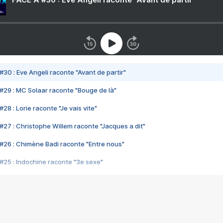
#30 : Eve Angeli raconte "Avant de partir"
#29 : MC Solaar raconte "Bouge de là"
28 : Lorie raconte "Je vais vite"
#27 : Christophe Willem raconte "Jacques a dit"
#26 : Chimène Badi raconte "Entre nous"
#25 : Indochine raconte "3e sexe"
#24 : Zaho raconte "C'est chelou"
#23 : Patrick Bruel raconte "Au café des délices"
#22 : Kyo raconte "Le chemin"