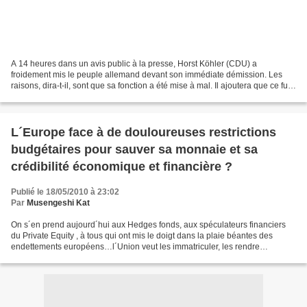
A 14 heures dans un avis public à la presse, Horst Köhler (CDU) a
froidement mis le peuple allemand devant son immédiate démission. Les
raisons, dira-t-il, sont que sa fonction a été mise à mal. Il ajoutera que ce fut
un honneur que de servir le peuple...
L´Europe face à de douloureuses restrictions
budgétaires pour sauver sa monnaie et sa
crédibilité économique et financière ?
Publié le 18/05/2010 à 23:02
Par
Musengeshi Kat
On s´en prend aujourd´hui aux Hedges fonds, aux spéculateurs financiers
du Private Equity , à tous qui ont mis le doigt dans la plaie béantes des
endettements européens…l´Union veut les immatriculer, les rendre
transparents, contrôler les risques qu´ils...