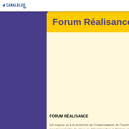
Forum Réalisanc
FORUM RÉALISANCE
Cet espace va à la recherche de l´existentialisme de l´homm