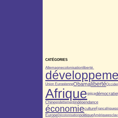
CATÉGORIES
colonisation
Allemagne
liberté.
développeme
liberté
Obama
Occide
Union Européenne
Afrique
démocratie
grèce
indépendance
Chine
endettement
économie
culture
Francafrique
p
Europe
politique
escla
Décolonisation
Amérique