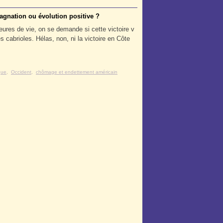
agnation ou évolution positive ?
ures de vie, on se demande si cette victoire v
cabrioles. Hélas, non, ni la victoire en Côte
que
,
Occident
,
chômage et endettement américain