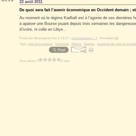
 face à la
22 août 2011
De quoi sera fait l’avenir économique en Occident demain ; st
Au moment où le régime Kadhafi est à l’agonie de ses dernières he
a apaiser une Bourse jouant depuis trois semaines les dangereuses 
d’ivoire, ni celle en Libye...
Posté par Musengeshi Kat à 13:17 -
Commentaires [
…
]
- Permalien [
#
]
Tags:
crise économique
,
économie
,
Afrique
,
Europe
,
jeunesse de crise économi
Vous aimez ?
0 vote