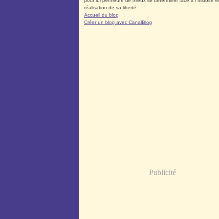
pour lui permettre de mieux se déterminer face à l´histoire et
réalisation de sa liberté.
Accueil du blog
Créer un blog avec CanalBlog
Publicité