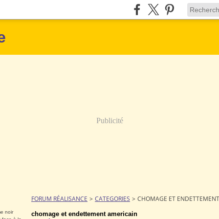
e
Publicité
FORUM RÉALISANCE
>
CATEGORIES
>
CHOMAGE ET ENDETTEMENT
e noir
chomage et endettement americain