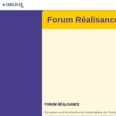
Forum Réalisanc
FORUM RÉALISANCE
Cet espace va à la recherche de l´existentialisme de l´homm