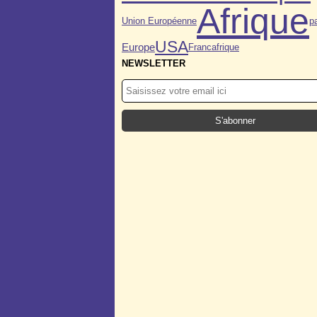
Afrique
p
Union Européenne
USA
Europe
Francafrique
NEWSLETTER