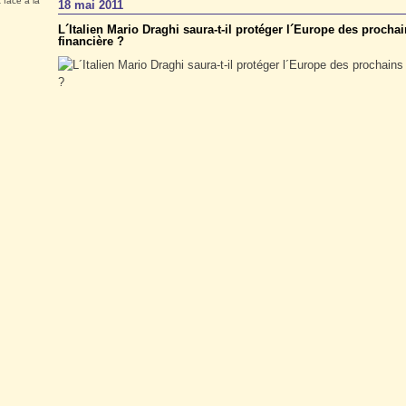
 face à la
18 mai 2011
L´Italien Mario Draghi saura-t-il protéger l´Europe des proch
financière ?