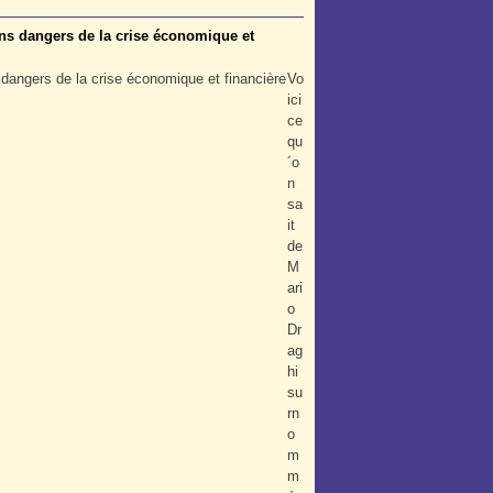
ains dangers de la crise économique et
Vo
ici
ce
qu
´o
n
sa
it
de
M
ari
o
Dr
ag
hi
su
rn
o
m
m