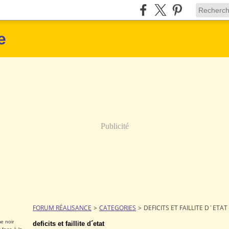
e
Publicité
FORUM RÉALISANCE
>
CATEGORIES
>
DEFICITS ET FAILLITE D´ETAT
e noir
deficits et faillite d´etat