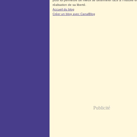
pour lui permettre de mieux se déterminer face à l´histoire et
réalisation de sa liberté.
Accueil du blog
Créer un blog avec CanalBlog
Publicité