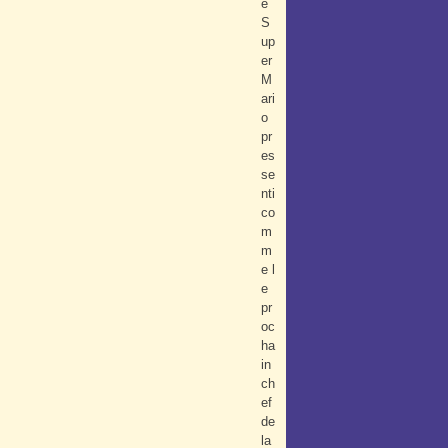
é
S
up
er
M
ari
o
pr
es
se
nti
co
m
m
e l
e
pr
oc
ha
in
ch
ef
de
la