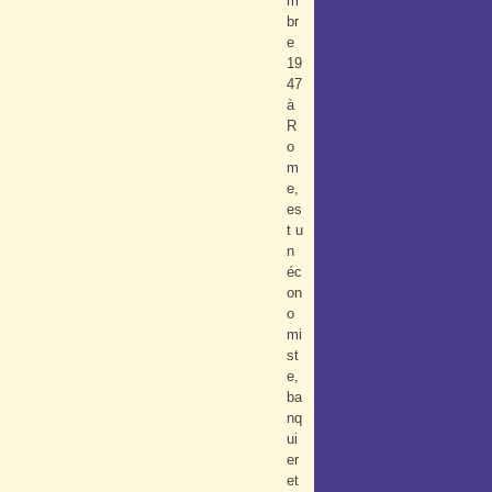
m
br
e
19
47
à
R
o
m
e,
es
t u
n
éc
on
o
mi
st
e,
ba
nq
ui
er
et