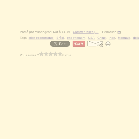
Posté par Musengeshi Kat à 14:19 -
Commentaires [
…
]
- Permalien [
#
]
Tags:
crise économique
,
Brésil
,
endettement
,
USA
,
Chine
,
Inde
,
Monnaie
,
doll
Vous aimez ?
0 vote