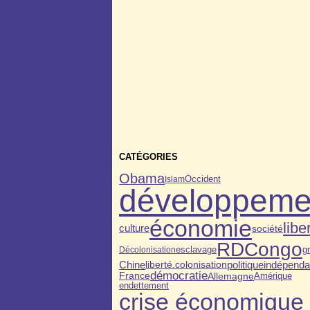
CATÉGORIES
Obama
Occident
Islam
développeme
économie
libe
culture
société
RDCongo
esclavage
g
Décolonisation
colonisation
politique
indépend
Chine
liberté.
démocratie
Allemagne
France
Amérique
endettement
crise économique