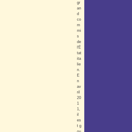
gr
an
d
co
m
mi
s
de
l'É
tat
ita
lie
n.
E
n
av
ril
20
1
1,
il
es
t g
ou