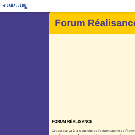
Forum Réalisanc
FORUM RÉALISANCE
Cet espace va à la recherche de l´existentialisme de l´homm