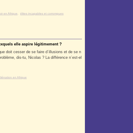
oir en Afrique
,
élites incapables et corrompues
uxquels elle aspire légitimement ?
ue doit cesser de se faire d´illusions et de se n
oblème, dis-tu, Nicolas ? La différence n´est-el
liénation en Afrique