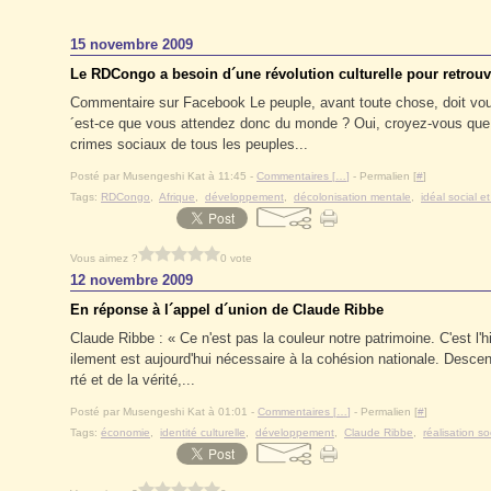
15 novembre 2009
Le RDCongo a besoin d´une révolution culturelle pour retrouv
Commentaire sur Facebook Le peuple, avant toute chose, doit voul
´est-ce que vous attendez donc du monde ? Oui, croyez-vous que l
crimes sociaux de tous les peuples...
Posté par Musengeshi Kat à 11:45 -
Commentaires [
…
]
- Permalien [
#
]
Tags:
RDCongo
,
Afrique
,
développement
,
décolonisation mentale
,
idéal social et
Vous aimez ?
0 vote
12 novembre 2009
En réponse à l´appel d´union de Claude Ribbe
Claude Ribbe : « Ce n'est pas la couleur notre patrimoine. C'est l'h
ilement est aujourd'hui nécessaire à la cohésion nationale. Descen
rté et de la vérité,...
Posté par Musengeshi Kat à 01:01 -
Commentaires [
…
]
- Permalien [
#
]
Tags:
économie
,
identité culturelle
,
développement
,
Claude Ribbe
,
réalisation so