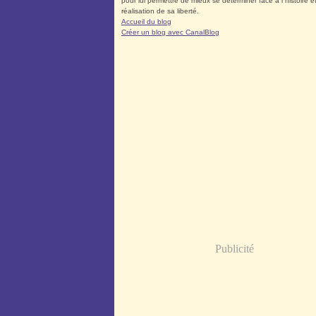
pour lui permettre de mieux se déterminer face à l´histoire et
réalisation de sa liberté.
Accueil du blog
Créer un blog avec CanalBlog
Publicité