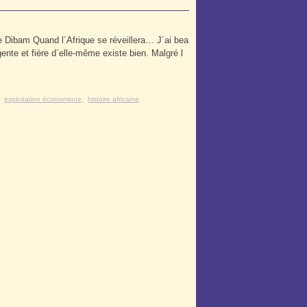
 Dibam Quand l´Afrique se réveillera… J´ai bea
gente et fière d´elle-même existe bien. Malgré l
,
exploitation économique
,
histoire africaine