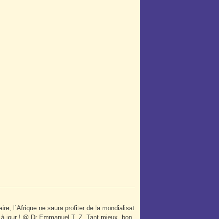
e, l´Afrique ne saura profiter de la mondialisat
ls à jour ! @ Dr Emmanuel T. Z. Tant mieux, bon