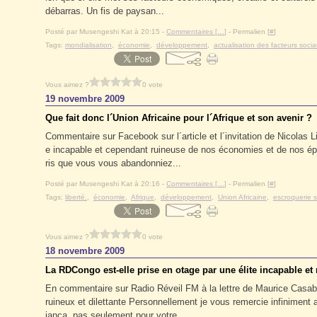
débarras. Un fis de paysan...
Posté par Musengeshi Kat à 20:15 -
Commentaires [
…
]
- Permalien [
#
]
Tags:
mondialisation
,
économie
,
développement
,
actualisation des facteurs soci
Vous aimez ?
0 vote
19 novembre 2009
Que fait donc l´Union Africaine pour l´Afrique et son avenir ?
Commentaire sur Facebook sur l´article et l´invitation de Nicolas 
e incapable et cependant ruineuse de nos économies et de nos é
ris que vous vous abandonniez...
Posté par Musengeshi Kat à 20:16 -
Commentaires [
…
]
- Permalien [
#
]
Tags:
liberté.
,
économie
,
Afrique
,
développement
,
Union Africaine
,
escroquerie s
Vous aimez ?
0 vote
18 novembre 2009
La RDCongo est-elle prise en otage par une élite incapable et 
En commentaire sur Radio Réveil FM à la lettre de Maurice Casabi
ruineux et dilettante Personnellement je vous remercie infinimen
ianca, pas seulement pour votre...