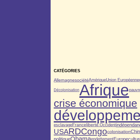
CATÉGORIES
Allemagne
société
Amérique
Union Européenne
Afrique
pauvr
Décolonisation
crise économique
développeme
indépendan
esclavage
France
liberté.
Occident
RDCongo
USA
colonisation
Chi
Obama
politique
Europe
endettement
cultur