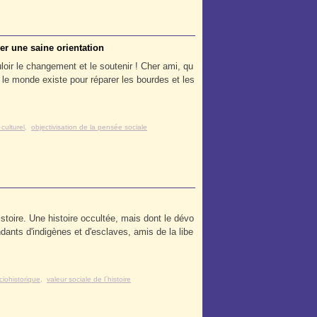
er une saine orientation
oir le changement et le soutenir ! Cher ami, qu
e monde existe pour réparer les bourdes et les
 culturel
,
objectivisation de la pensée sociale
istoire. Une histoire occultée, mais dont le dévo
dants d'indigènes et d'esclaves, amis de la libe
ciohistorique
,
valeur sociale de l´histoire