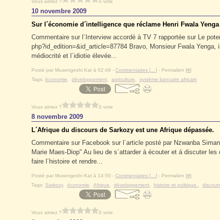
Vous aimez ?
0 vote
10 novembre 2009
Sur l´économie d´intelligence que réclame Henri Fwala Yenga
Commentaire sur l´Interview accordé à TV 7 rapportée sur Le potent
php?id_edition=&id_article=87784 Bravo, Monsieur Fwala Yenga, il
médiocrité et l´idiotie élevée...
Posté par Musengeshi Kat à 02:49 -
Commentaires [
…
]
- Permalien [
#
]
Tags:
économie
,
développement
,
agriculture
,
système bancaire africain
Vous aimez ?
0 vote
8 novembre 2009
L´Afrique du discours de Sarkozy est une Afrique dépassée.
Commentaire sur Facebook sur l´article posté par Nzwanba Simanga
Marie Maes-Diop" Au lieu de s´attarder à écouter et á discuter les d
faire l´histoire et rendre...
Posté par Musengeshi Kat à 14:50 -
Commentaires [
…
]
- Permalien [
#
]
Tags:
Sarkozy
,
économie
,
Afrique
,
développement
,
histoire et politique.
,
discour
Vous aimez ?
0 vote