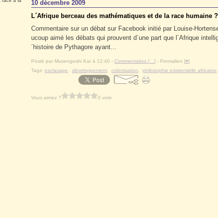
 face à la
10 décembre 2009
L´Afrique berceau des mathématiques et de la race humaine ?
Commentaire sur un débat sur Facebook initié par Louise-Hortense
ucoup aimé les débats qui prouvent d´une part que l´Afrique intelli
´histoire de Pythagore ayant...
Posté par Musengeshi Kat à 12:40 -
Commentaires [
…
]
- Permalien [
#
]
Tags:
esclavage
,
développement
,
colonisation
,
philosophie existentielle africaine
Vous aimez ?
0 vote