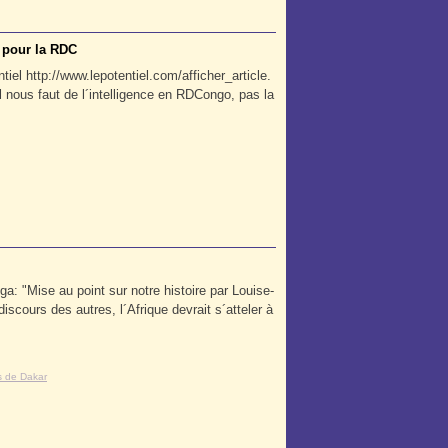
 pour la RDC
iel http://www.lepotentiel.com/afficher_article.
 nous faut de l´intelligence en RDCongo, pas la
: "Mise au point sur notre histoire par Louise-
iscours des autres, l´Afrique devrait s´atteler à
s de Dakar