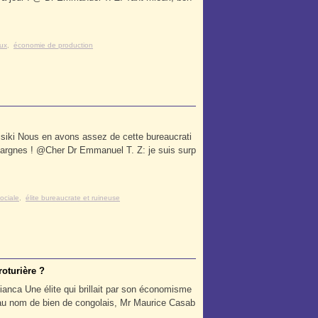
aux
,
économie de production
Lisiki Nous en avons assez de cette bureaucrati
pargnes ! @Cher Dr Emmanuel T. Z: je suis surp
ociale
,
élite bureaucrate et ruineuse
roturière ?
anca Une élite qui brillait par son économisme
t au nom de bien de congolais, Mr Maurice Casab