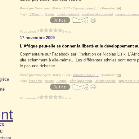
Posté par Musengeshi Kat à 01:02 -
Commentaires [
…
]
- Permalien [
#
]
Tags:
RDCongo
,
liberté
,
développement
,
idéal social et culturel
,
critique du pouv
Vous aimez ?
0 vote
17 novembre 2009
L´Afrique peut-elle se donner la liberté et le développement a
Commentaire sur Facebook sur l´invitation de Nicolas Lisiki L´Afriq
uire sciemment à elle-même... Les différentes ethnies sont notre pr
le pas une richesse...
Posté par Musengeshi Kat à 23:04 -
Commentaires [
…
]
- Permalien [
#
]
grèce
Tags:
économie
,
liberté
,
Afrique
,
développement
,
Décolonisation
,
ingérence et a
eté
Vous aimez ?
0 vote
nt
ce
ne
e
Islam