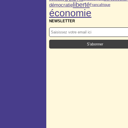
liberté
démocratie
Francafrique
économie
NEWSLETTER