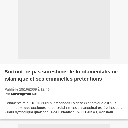
Surtout ne pas surestimer le fondamentalisme
islamique et ses criminelles prétentions
Publié le 19/10/2009 à 12:40
Par
Musengeshi Kat
Commentaire du 18.10.2009 sur facebook La crise économique est plus
dangereuse que quelques barbares islamistes et sanguinaires révoltés ou la
valeur symbolique quelconque de l´attentat du 9/11 Bein vu, Monsieur
Mufoncol Tshiyoyo. Ce que je reproche au...