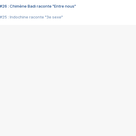
#26 : Chimène Badi raconte "Entre nous"
#25 : Indochine raconte "3e sexe"
#24 : Zaho raconte "C'est chelou"
#23 : Patrick Bruel raconte "Au café des délices"
#22 : Kyo raconte "Le chemin"
#21 : Nolwenn Leroy raconte "Cassé"
#20 : Patrick Hernandez raconte "Born to be alive"
#19 : Lorie raconte "Près de moi"
#18 : Michael Jones raconte "A nos actes manqués" (avec Jean-Jacque
#17 : Khaled raconte "Aïcha"
#16 : Corneille raconte "Parce qu'on vient de loin"
#15 : Indochine raconte "L'aventurier"