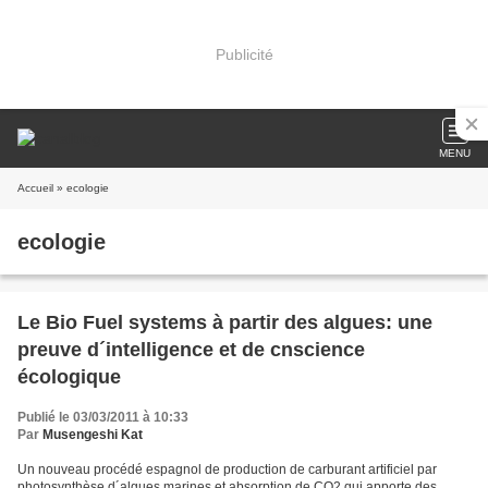
Publicité
MENU
Accueil
» ecologie
ecologie
Le Bio Fuel systems à partir des algues: une
preuve d´intelligence et de cnscience
écologique
Publié le 03/03/2011 à 10:33
Par
Musengeshi Kat
Un nouveau procédé espagnol de production de carburant artificiel par
photosynthèse d´algues marines et absorption de CO2 qui apporte des