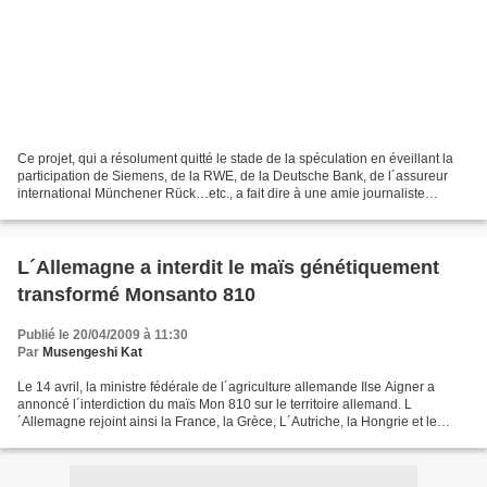
Ce projet, qui a résolument quitté le stade de la spéculation en éveillant la
participation de Siemens, de la RWE, de la Deutsche Bank, de l´assureur
international Münchener Rück…etc., a fait dire à une amie journaliste
allemande : « Mon Dieu, pauvres...
L´Allemagne a interdit le maïs génétiquement
transformé Monsanto 810
Publié le 20/04/2009 à 11:30
Par
Musengeshi Kat
Le 14 avril, la ministre fédérale de l´agriculture allemande Ilse Aigner a
annoncé l´interdiction du maïs Mon 810 sur le territoire allemand. L
´Allemagne rejoint ainsi la France, la Grèce, L´Autriche, la Hongrie et le
Luxemburg au cercle des pays qui,...