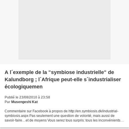
A l´exemple de la "symbiose industrielle" de
Kalundborg ; l´Afrique peut-elle s´industrialiser
écologiquemen
Publié le 23/08/2010 à 23:58
Par
Musengeshi Kat
Commentaire sur Facebook à propos de http://en.symbiosis.dk/industrial-
symbiosis.aspx Pas seulement une question de volonté, mais aussi de
savoir-faire…et de moyens Vous serez tous surpris: tous les inconvénients
écologiques actuels sont hérités d´un...