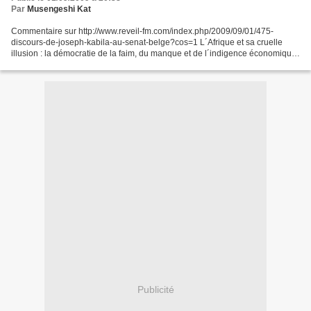
Par
Musengeshi Kat
Commentaire sur http://www.reveil-fm.com/index.php/2009/09/01/475-
discours-de-joseph-kabila-au-senat-belge?cos=1 L´Afrique et sa cruelle
illusion : la démocratie de la faim, du manque et de l´indigence économique.
A Beli-Beli. Faut-il vraiment autant...
Publicité