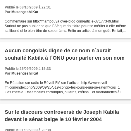
Publié le 08/10/2009 à 22:31
Par
Musengeshi Kat
Commentaire sur http://mampouya.over-blog.com/article-37177349.html
Surtout ne pas oublier ce que l´Afrique doit faire pour se mériter à elle-même
sa liberté et le bien-être de ses enfants. Enfin un article à mon goût. En fait, c
´est depuis vingt ans...
Aucun congolais digne de ce nom n´aurait
souhaité Kabila à l´ONU pour parler en son nom
Publié le 25/09/2009 à 15:33
Par
Musengeshi Kat
En Réaction sur radio le Réveil-FM sur l´article : http://www.reveil-
fm.com/index.php/2009/09/25/519-congo-les-jours-j-qui-se-ratent?cos=1
Ces chefs d´Etat africains corrompus, pillards, crétins…et marionnettes à l
´ONU ? Pour représenter qui, que diable...
Sur le discours controversé de Joseph Kabila
devant le sénat belge le 10 février 2004
Publié le 01/09/2009 à 20:38