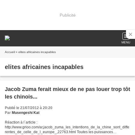
Publicité
MENU
Accueil
» elites africaines incapables
elites africaines incapables
Jacob Zuma ferait mieux de ne pas louer trop tôt
les chinois...
Publié le 21/07/2012 à 20:20
Par
Musengeshi Kat
Réaction à l´article :
http://www.grioo.com/ar,jacob_zuma_les_intentions_de_la_chine_sont_diffe
rentes_de_celle_de_l_europe_,22763.html Toutes les puissances