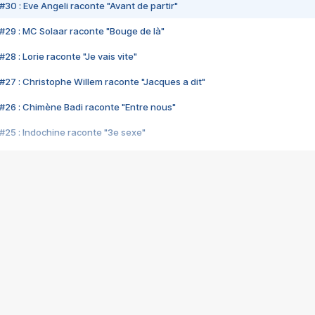
#30 : Eve Angeli raconte "Avant de partir"
#29 : MC Solaar raconte "Bouge de là"
28 : Lorie raconte "Je vais vite"
#27 : Christophe Willem raconte "Jacques a dit"
#26 : Chimène Badi raconte "Entre nous"
#25 : Indochine raconte "3e sexe"
#24 : Zaho raconte "C'est chelou"
#23 : Patrick Bruel raconte "Au café des délices"
#22 : Kyo raconte "Le chemin"
#21 : Nolwenn Leroy raconte "Cassé"
#20 : Patrick Hernandez raconte "Born to be alive"
#19 : Lorie raconte "Près de moi"
#18 : Michael Jones raconte "A nos actes manqués" (avec Jean-Jacque