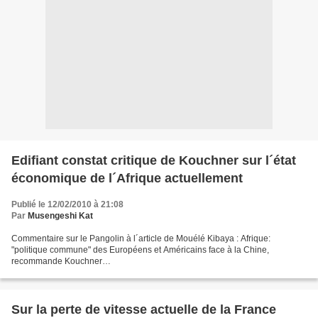
Edifiant constat critique de Kouchner sur l´état
économique de l´Afrique actuellement
Publié le 12/02/2010 à 21:08
Par
Musengeshi Kat
Commentaire sur le Pangolin à l´article de Mouélé Kibaya : Afrique:
"politique commune" des Européens et Américains face à la Chine,
recommande Kouchner
http://lepangolin.afrikblog.com/archives/2010/02/09/16851122.html Mais que
peut-on donc dire devant...
Sur la perte de vitesse actuelle de la France