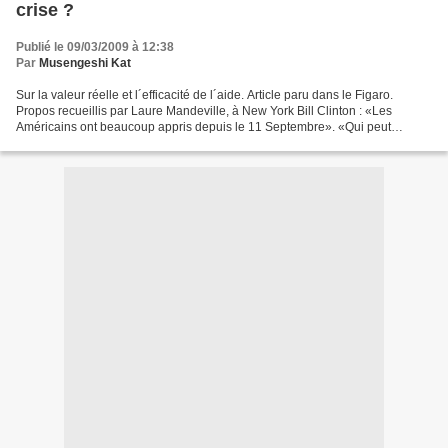
crise ?
Publié le 09/03/2009 à 12:38
Par
Musengeshi Kat
Sur la valeur réelle et l´efficacité de l´aide. Article paru dans le Figaro.
Propos recueillis par Laure Mandeville, à New York Bill Clinton : «Les
Américains ont beaucoup appris depuis le 11 Septembre». «Qui peut
empêcher l’immigration, quand il y a...