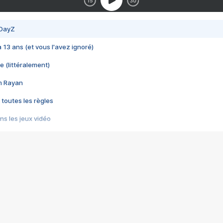
 DayZ
 a 13 ans (et vous l'avez ignoré)
e (littéralement)
im Rayan
 toutes les règles
s les jeux vidéo
us choquant de Rockstar ? - Le scandale BULLY
e plus moche de Steam
du RÊVE tourne au CAUCHEMAR
pendant 8 heures
it… à tort