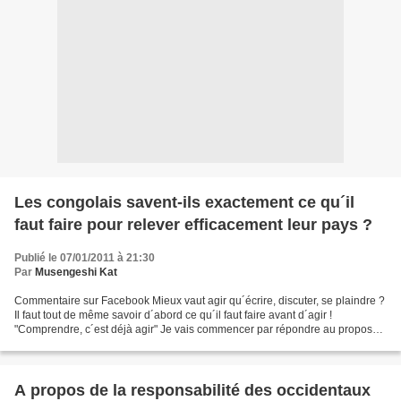
Les congolais savent-ils exactement ce qu´il
faut faire pour relever efficacement leur pays ?
Publié le 07/01/2011 à 21:30
Par
Musengeshi Kat
Commentaire sur Facebook Mieux vaut agir qu´écrire, discuter, se plaindre ?
Il faut tout de même savoir d´abord ce qu´il faut faire avant d´agir !
"Comprendre, c´est déjà agir" Je vais commencer par répondre au propos
de notre amie @ Maddy Tiembe. Chère...
A propos de la responsabilité des occidentaux