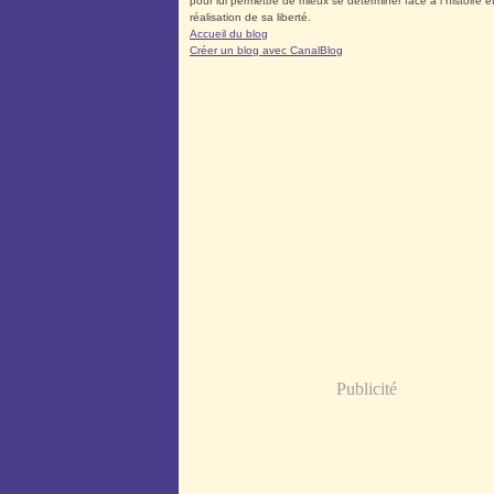
pour lui permettre de mieux se déterminer face à l´histoire et
réalisation de sa liberté.
Accueil du blog
Créer un blog avec CanalBlog
Publicité