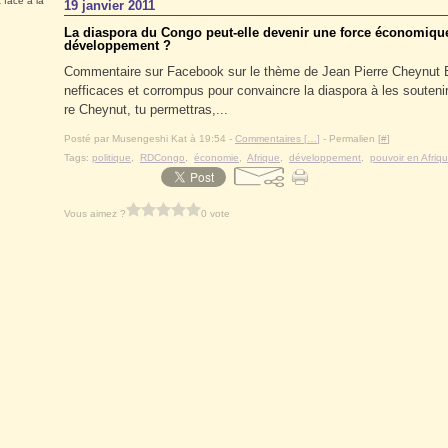
 face à la
19 janvier 2011
La diaspora du Congo peut-elle devenir une force économique
développement ?
Commentaire sur Facebook sur le thème de Jean Pierre Cheynut En 
nefficaces et corrompus pour convaincre la diaspora à les soutenir…
re Cheynut, tu permettras,...
Posté par Musengeshi Kat à 19:54 -
Commentaires [
…
]
- Permalien [
#
]
Tags:
politique
,
RDCongo
,
économie
,
Afrique
,
développement
,
pouvoir en Afriq
Vous aimez ?
0 vote