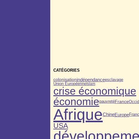
CATÉGORIES
colonisation
indépendance
esclavage
Union Européenne
Islam
crise économique
économie
pauvreté
France
Occid
Afrique
Europe
Chine
Franc
USA
développeme