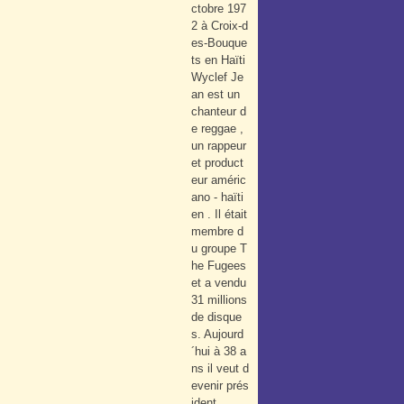
ctobre 197
2 à Croix-d
es-Bouque
ts en Haïti
Wyclef Je
an est un
chanteur d
e reggae ,
un rappeur
et product
eur améric
ano - haïti
en . Il était
membre d
u groupe T
he Fugees
et a vendu
31 millions
de disque
s. Aujourd
´hui à 38 a
ns il veut d
evenir prés
ident...