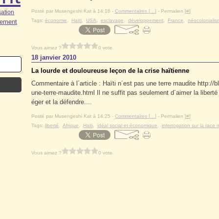
Posté par Musengeshi Kat à 14:16 -
Commentaires [
…
]
- Permalien [
#
]
ation
Tags:
économie
,
Haïti
,
USA
,
esclavage
,
développement
,
France
,
néocoloniali
tement
Vous aimez ?
0 vote
18 janvier 2010
La lourde et douloureuse leçon de la crise haïtienne
Commentaire à l´article : Haïti n´est pas une terre maudite http:/
une-terre-maudite.html Il ne suffit pas seulement d´aimer la liberté 
éger et la défendre....
Posté par Musengeshi Kat à 14:25 -
Commentaires [
…
]
- Permalien [
#
]
Tags:
liberté
,
Afrique
,
Haiti
,
idéal social et économique
,
interrogation sur la race 
Vous aimez ?
0 vote