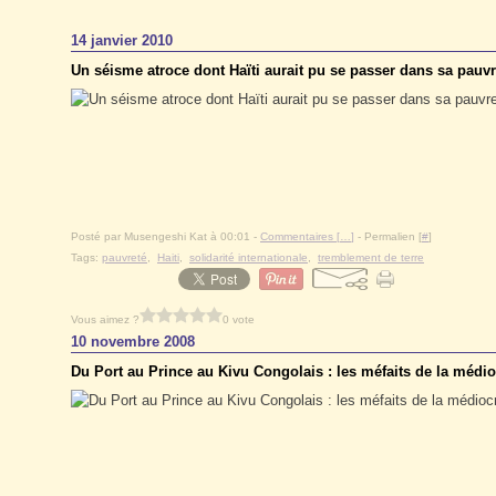
14 janvier 2010
Un séisme atroce dont Haïti aurait pu se passer dans sa pauvr
Posté par Musengeshi Kat à 00:01 -
Commentaires [
…
]
- Permalien [
#
]
Tags:
pauvreté
,
Haiti
,
solidarité internationale
,
tremblement de terre
Vous aimez ?
0 vote
10 novembre 2008
Du Port au Prince au Kivu Congolais : les méfaits de la médioc