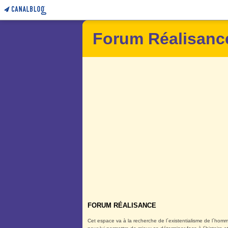
Forum Réalisanc
FORUM RÉALISANCE
Cet espace va à la recherche de l´existentialisme de l´homm