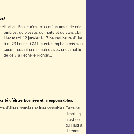
eté
Port au Prince n´est plus qu´un amas de déc
ombres, de blessés de morts et de sans abri.
Hier mardi 12 janvier à 17 heures heure d´Haï
ti et 23 heures GMT la catastrophe a pris son
cours : durant une minutes avec une amplitu
de de 7 à l´échelle Richter....
rité d´élites bornées et irresponsables.
Certains
diront : q
u´est ce
qu´Haïti a
de comm