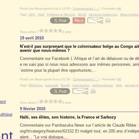
Posté par Musengeshi Kat à 12:05 -
Commentaires [
…
]
- Permalien [
#
]
Tags:
USA
,
Haiti
,
Politique et Hip hop
,
Wyclif
,
élections haitiennes
,
élites politiq
Vous aimez ?
0 vote
19 avril 2010
N´est-il pas surprenant que le colonisateur belge au Congo ait
avenir que nous-mêmes ?
Commentaire sur Facebook L´Afrique et l´art de délaisser ou de dét
e ne sais pas si nous nous adressons aux mêmes personnes, ami 
´estime pour la plupart être opportuniste,...
Posté par Musengeshi Kat à 01:26 -
Commentaires [
…
]
- Permalien [
#
]
Tags:
RDCongo
,
pauvreté
,
liberté
,
colonisation
,
indépendance
,
Haiti
,
pouvoir my
ent
Vous aimez ?
0 vote
9 février 2010
afrique
Haïti, ses élites, son histoire, la France et Sarkozy
Commentaire sur Pambazuka News sur l´article de Claude Ribbe : 
nt
org/fr/category/features/62152 Et malgré tout, en 205 ans d´indépen
alent... "Le vrai dialogue,...