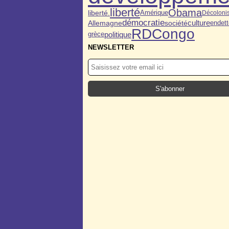
liberté
Obama
liberté.
Amérique
Décolonis
démocratie
Allemagne
société
culture
endet
RDCongo
politique
grèce
NEWSLETTER