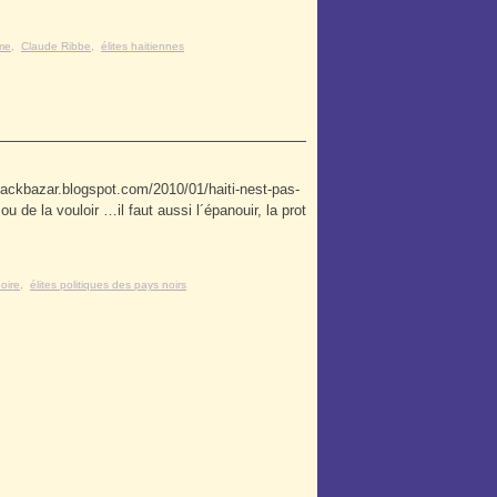
sme
,
Claude Ribbe
,
élites haitiennes
/blackbazar.blogspot.com/2010/01/haiti-nest-pas-
ou de la vouloir …il faut aussi l´épanouir, la prot
noire
,
élites politiques des pays noirs