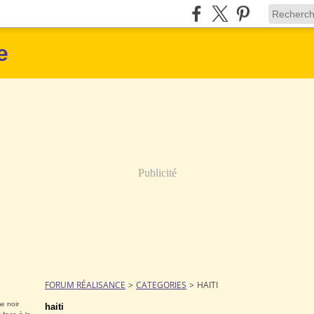
e
Publicité
FORUM RÉALISANCE
>
CATEGORIES
>
HAITI
e noir
haiti