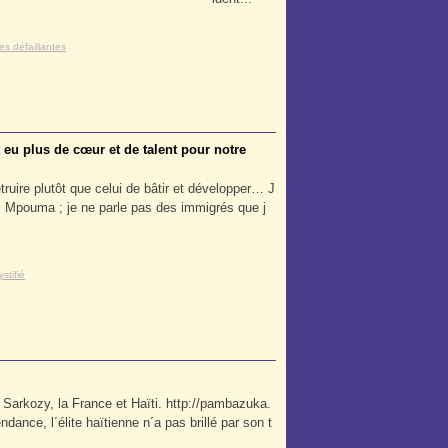
ues défaillantes
 eu plus de cœur et de talent pour notre
ruire plutôt que celui de bâtir et développer… J
Mpouma ; je ne parle pas des immigrés que j
stifié
Sarkozy, la France et Haïti. http://pambazuka.
dance, l´élite haïtienne n´a pas brillé par son t