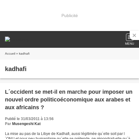
Publicité
MENU
Accueil
» kadhafi
kadhafi
L´occident se met-il en marche pour imposer un
nouvel ordre politicoéconomique aux arabes et
aux africains ?
Publié le 31/03/2011 à 13:56
Par
Musengeshi Kat
La mise au pas de la Libye de Kadhafi, aussi légitimée qu´elle soit par l
´ONU et pour peu humanitaire qu´elle se prétende, ne répondrait-elle qu´à