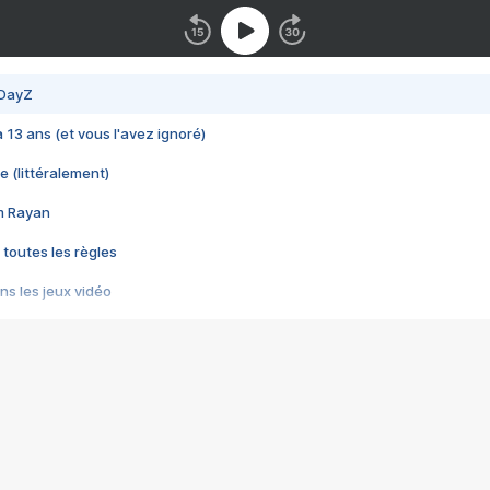
 DayZ
 a 13 ans (et vous l'avez ignoré)
e (littéralement)
im Rayan
 toutes les règles
s les jeux vidéo
us choquant de Rockstar ? - Le scandale BULLY
e plus moche de Steam
du RÊVE tourne au CAUCHEMAR
pendant 8 heures
it… à tort