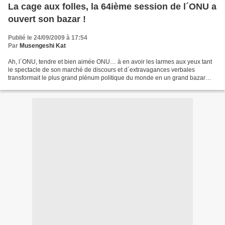
La cage aux folles, la 64ième session de l´ONU a
ouvert son bazar !
Publié le 24/09/2009 à 17:54
Par
Musengeshi Kat
Ah, l´ONU, tendre et bien aimée ONU… à en avoir les larmes aux yeux tant
le spectacle de son marché de discours et d´extravagances verbales
transformait le plus grand plénum politique du monde en un grand bazar
précieux, plein d´humour sec et désespéré,...