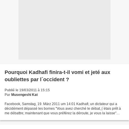
Pourquoi Kadhafi finira-t-il vomi et jeté aux
oubliettes par l´occident ?
Publié le 19/03/2011 à 15:15
Par
Musengeshi Kat
Facebook, Samstag, 19. März 2011 um 14:01 Kadhafi; un dictateur qui a
décidément dépassé les bornes "Vous avez cherché le débat, j´étais prêt à
me débattre; maintenant que vous préférez la déroute, je vous la laisse"
Charles de Gaule Sans conteste, quand...