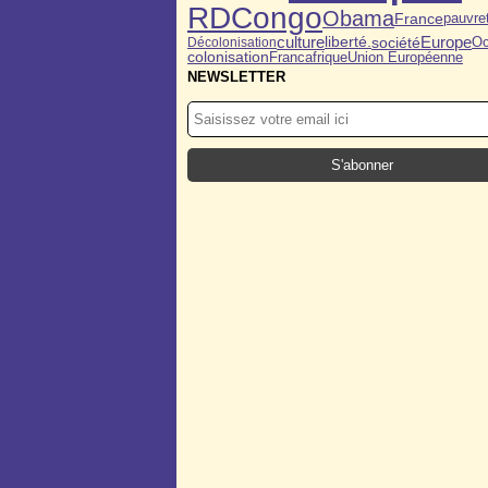
RDCongo
Obama
pauvre
France
Europe
culture
société
liberté.
Oc
Décolonisation
colonisation
Francafrique
Union Européenne
NEWSLETTER