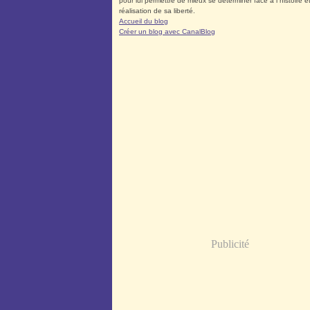
pour lui permettre de mieux se déterminer face à l´histoire et
réalisation de sa liberté.
Accueil du blog
Créer un blog avec CanalBlog
Publicité