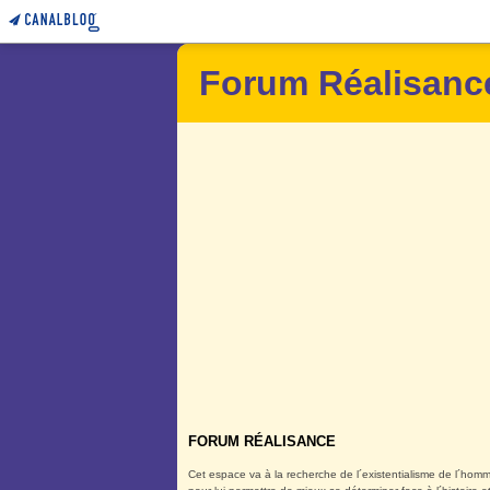
Forum Réalisanc
FORUM RÉALISANCE
Cet espace va à la recherche de l´existentialisme de l´homm