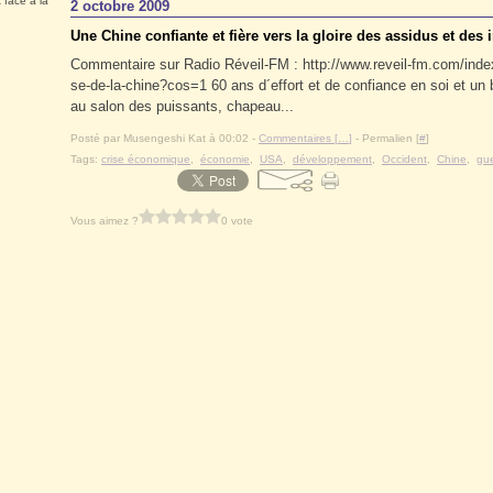
 face à la
2 octobre 2009
Une Chine confiante et fière vers la gloire des assidus et des 
Commentaire sur Radio Réveil-FM : http://www.reveil-fm.com/inde
se-de-la-chine?cos=1 60 ans d´effort et de confiance en soi et un b
au salon des puissants, chapeau...
Posté par Musengeshi Kat à 00:02 -
Commentaires [
…
]
- Permalien [
#
]
Tags:
crise économique
,
économie
,
USA
,
développement
,
Occident
,
Chine
,
gue
Vous aimez ?
0 vote