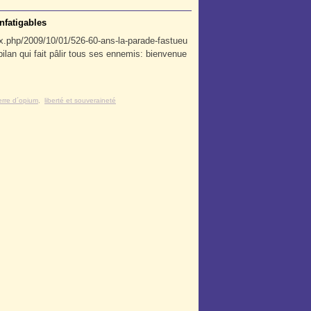
infatigables
x.php/2009/10/01/526-60-ans-la-parade-fastueu
ilan qui fait pâlir tous ses ennemis: bienvenue
rre d´opium
,
liberté et souveraineté