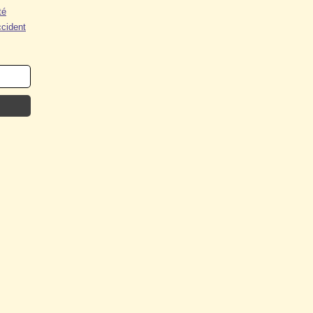
té
cident