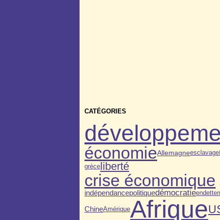
CATÉGORIES
développeme
économie
Allemagne
esclavage
liberté
grèce
crise économique
démocratie
indépendance
politique
endette
Afrique
U
Chine
Amérique