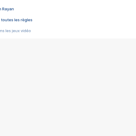
im Rayan
 toutes les règles
s les jeux vidéo
us choquant de Rockstar ? - Le scandale BULLY
e plus moche de Steam
du RÊVE tourne au CAUCHEMAR
pendant 8 heures
it… à tort
umiliés par un jeu vidéo
ire - Final Fantasy 8
ti un empire - Age of Empires
story DOFUS