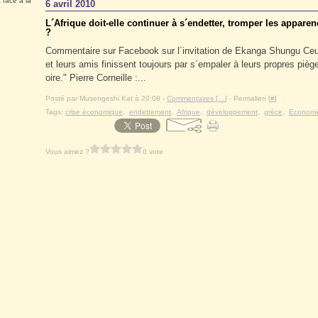
 face à la
6 avril 2010
L´Afrique doit-elle continuer à s´endetter, tromper les appare
?
Commentaire sur Facebook sur l´invitation de Ekanga Shungu Ceux 
et leurs amis finissent toujours par s´empaler à leurs propres piège
oire." Pierre Corneille :...
Posté par Musengeshi Kat à 20:08 -
Commentaires [
…
]
- Permalien [
#
]
Tags:
crise économique
,
endettement
,
Afrique
,
développement
,
grèce
,
Economi
Vous aimez ?
0 vote