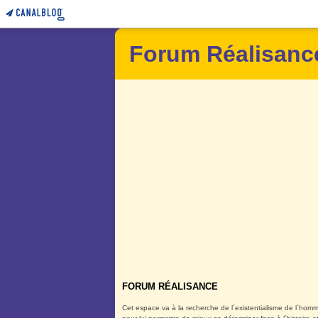
Forum Réalisanc
FORUM RÉALISANCE
Cet espace va à la recherche de l´existentialisme de l´homm