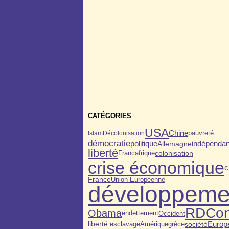
CATÉGORIES
USA
Chine
pauvreté
Islam
Décolonisation
démocratie
politique
indépenda
Allemagne
liberté
colonisation
Francafrique
crise économique
c
France
Union Européenne
développeme
RDCo
Obama
endettement
Occident
Europ
esclavage
grèce
société
liberté.
Amérique