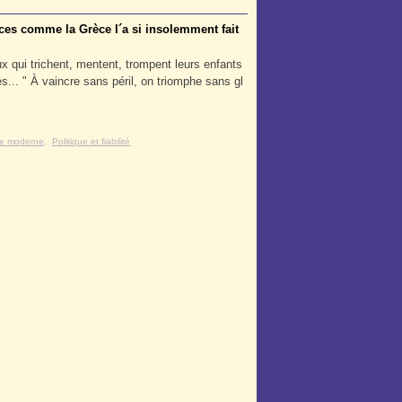
nces comme la Grèce l´a si insolemment fait
qui trichent, mentent, trompent leurs enfants
s... " À vaincre sans péril, on triomphe sans gl
e moderne
,
Politique et fiabilité