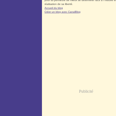
pour lui permettre de mieux se déterminer face à l´histoire et
réalisation de sa liberté.
Accueil du blog
Créer un blog avec CanalBlog
Publicité