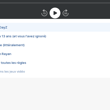
 DayZ
 a 13 ans (et vous l'avez ignoré)
e (littéralement)
im Rayan
 toutes les règles
s les jeux vidéo
us choquant de Rockstar ? - Le scandale BULLY
e plus moche de Steam
du RÊVE tourne au CAUCHEMAR
pendant 8 heures