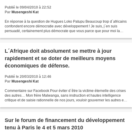
Publié le 09/04/2010 à 22:52
Par
Musengeshi Kat
En réponse à la question de Hugues Loko Patupu Beaucoup trop d´africains
confondent encore démocratie avec développement ! Je suis, j´en suis
persuadé, certainement plus démocrate que vous parce que pour moi la
démocratie n´est pas un vain mot sous lequel...
L´Afrique doit absolument se mettre à jour
rapidement et se doter de meilleurs moyens
économiques de défense.
Publié le 20/03/2010 à 12:46
Par
Musengeshi Kat
Commentaire sur Facebook Pour éviter d´être la victime éternelle des crises
des autres… Mon frère Malwanga, sans instruction et hautes intelligence
critique et de saisie rationnelle de nos jours, vouloir gouverner les autres est
du pur charlatanisme criminel...
Sur le forum de financement du développement
tenu à Paris le 4 et 5 mars 2010