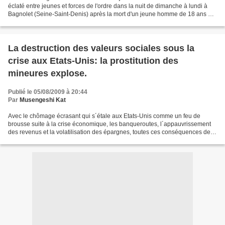
éclaté entre jeunes et forces de l'ordre dans la nuit de dimanche à lundi à
Bagnolet (Seine-Saint-Denis) après la mort d'un jeune homme de 18 ans à
moto, qui percuté un poteau alors...
La destruction des valeurs sociales sous la
crise aux Etats-Unis: la prostitution des
mineures explose.
Publié le 05/08/2009 à 20:44
Par
Musengeshi Kat
Avec le chômage écrasant qui s´étale aux Etats-Unis comme un feu de
brousse suite à la crise économique, les banqueroutes, l´appauvrissement
des revenus et la volatilisation des épargnes, toutes ces conséquences de la
terrible crise économique et financière...