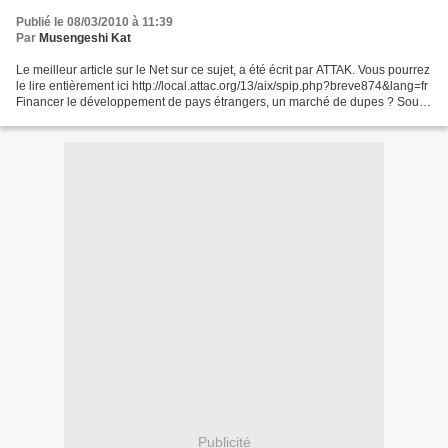
Publié le 08/03/2010 à 11:39
Par
Musengeshi Kat
Le meilleur article sur le Net sur ce sujet, a été écrit par ATTAK. Vous pourrez
le lire entièrement ici http://local.attac.org/13/aix/spip.php?breve874&lang=fr
Financer le développement de pays étrangers, un marché de dupes ? Sous
le sous titre le marché...
Publicité