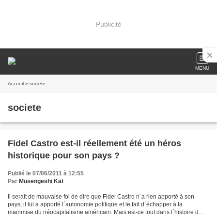
Publicité
MENU
Accueil
» societe
societe
Fidel Castro est-il réellement été un héros
historique pour son pays ?
Publié le 07/06/2011 à 12:55
Par
Musengeshi Kat
Il serait de mauvaise foi de dire que Fidel Castro n´a rien apporté à son
pays; il lui a apporté l´autonomie politique et le fait d´échapper à la
mainmise du néocapitalisme américain. Mais est-ce tout dans l´histoire d