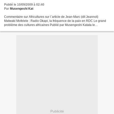
Publié le 10/09/2009 à 02:40
Par
Musengeshi Kat
Commentaire sur Africultures sur l´article de Jean-Marc (dit Jeannot)
Matwaki Mofelele : Radio Okapi, la fréquence de la paix en RDC Le grand
problème des cultures africaines Publié par Musengeshi Katata le
10|09|2009 D´abord une culture ou un instrument...
Publicité