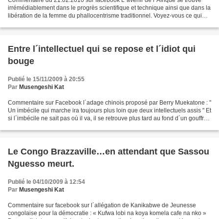
Commentaire du 21.02.2010 sur facebook L´avenir de l´Afrique se trouve
irrémédiablement dans le progrès scientifique et technique ainsi que dans la
libération de la femme du phallocentrisme traditionnel. Voyez-vous ce qui
me dérange dans votre démarche,...
Entre l´intellectuel qui se repose et l´idiot qui
bouge
Publié le 15/11/2009 à 20:55
Par
Musengeshi Kat
Commentaire sur Facebook l´adage chinois proposé par Berry Muekatone : "
Un imbécile qui marche ira toujours plus loin que deux intellectuels assis " Et
si l´imbécile ne sait pas où il va, il se retrouve plus tard au fond d´un gouffre !
Les proverbes...
Le Congo Brazzaville…en attendant que Sassou
Nguesso meurt.
Publié le 04/10/2009 à 12:54
Par
Musengeshi Kat
Commentaire sur facebook sur l´allégation de Kanikabwe de Jeunesse
congolaise pour la démocratie : « Kufwa lobi na koya komela cafe na nko »