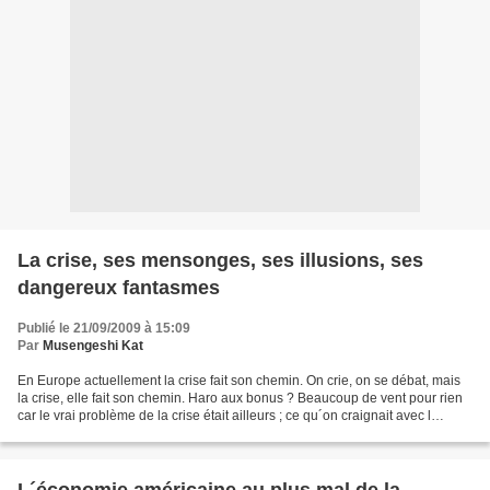
La crise, ses mensonges, ses illusions, ses
dangereux fantasmes
Publié le 21/09/2009 à 15:09
Par
Musengeshi Kat
En Europe actuellement la crise fait son chemin. On crie, on se débat, mais
la crise, elle fait son chemin. Haro aux bonus ? Beaucoup de vent pour rien
car le vrai problème de la crise était ailleurs ; ce qu´on craignait avec l
´explosion des bonification...
L´économie américaine au plus mal de la