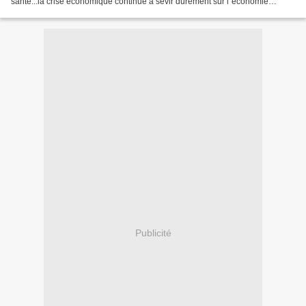
santé...la crise économique continue à sévir durement sur l´économie
américaine, tandis que la guerre d´Irak...
Publicité