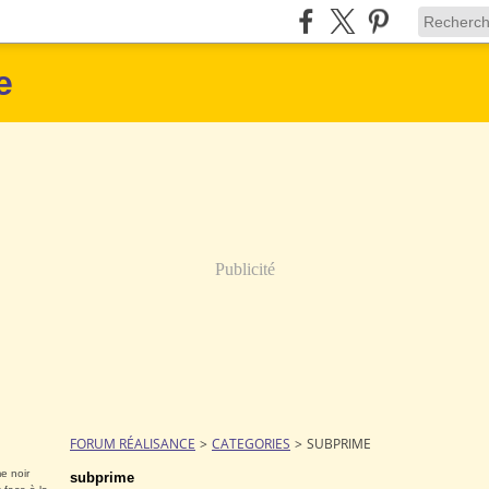
e
Publicité
FORUM RÉALISANCE
>
CATEGORIES
>
SUBPRIME
e noir
subprime