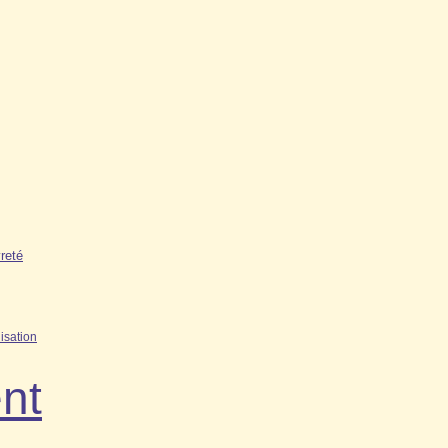
reté
isation
nt