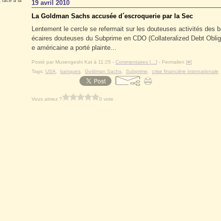
 face à la
19 avril 2010
La Goldman Sachs accusée d´escroquerie par la Sec
Lentement le cercle se refermait sur les douteuses activités des 
écaires douteuses du Subprime en CDO (Collateralized Debt Obligat
e américaine a porté plainte...
Posté par Musengeshi Kat à 11:25 -
Commentaires [
…
]
- Permalien [
#
]
Tags:
USA
,
banques
,
Goldman Sachs
,
Subprime
,
crise financière internationale
Vous aimez ?
0 vote