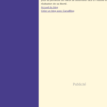
pour lui permettre de mieux se déterminer face à l´histoire et
réalisation de sa liberté.
Accueil du blog
Créer un blog avec CanalBlog
Publicité