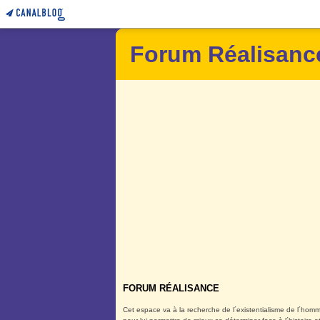
Forum Réalisanc
FORUM RÉALISANCE
Cet espace va à la recherche de l´existentialisme de l´homm