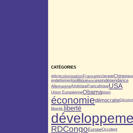
CATÉGORIES
colonisation
grèce
esclavage
Chine
pauv
France
politique
indépendance
endettement
société
USA
Allemagne
Francafrique
Amérique
Obama
Union Européenne
Islam
économie
démocratie
Décolon
liberté
liberté.
développeme
RDCongo
Europe
Occident