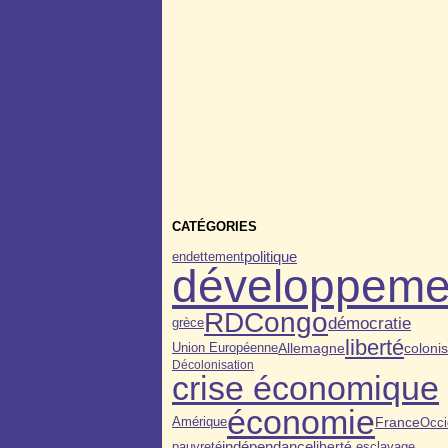
CATÉGORIES
politique
endettement
développeme
RDCongo
démocratie
grèce
liberté
colonis
Allemagne
Union Européenne
Décolonisation
crise économique
économie
France
Occi
Amérique
indépendance
pauvreté
esclavage
liberté.