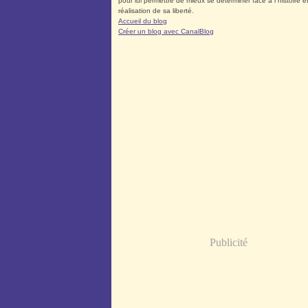
pour lui permettre de mieux se déterminer face à l´histoire et
réalisation de sa liberté.
Accueil du blog
Créer un blog avec CanalBlog
Publicité