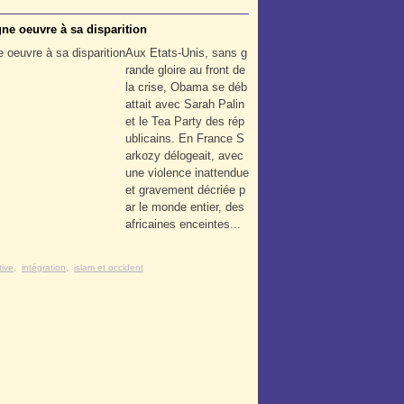
ne oeuvre à sa disparition
Aux Etats-Unis, sans g
rande gloire au front de
la crise, Obama se déb
attait avec Sarah Palin
et le Tea Party des rép
ublicains. En France S
arkozy délogeait, avec
une violence inattendue
et gravement décriée p
ar le monde entier, des
africaines enceintes...
ive
,
intégration
,
islam et occident