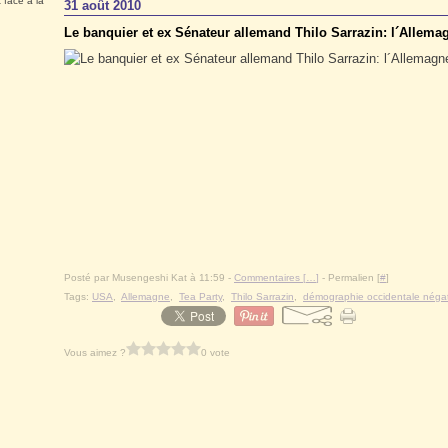
 face à la
31 août 2010
Le banquier et ex Sénateur allemand Thilo Sarrazin: l´Allemag
Posté par Musengeshi Kat à 11:59 -
Commentaires [
…
]
- Permalien [
#
]
Tags:
USA
,
Allemagne
,
Tea Party
,
Thilo Sarrazin
,
démographie occidentale négat
Vous aimez ?
0 vote