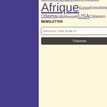
Afrique
Europe
Francafriqu
USA
Obama
culture
société
Chine
Islam
NEWSLETTER