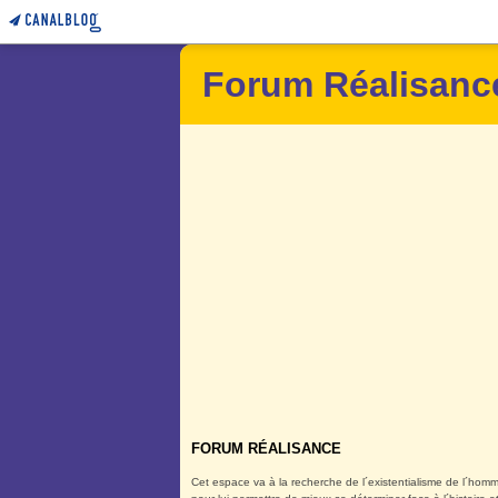
Forum Réalisanc
FORUM RÉALISANCE
Cet espace va à la recherche de l´existentialisme de l´homm